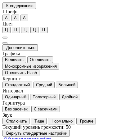
К содержанию
Шрифт
А
А
А
Цвет
Ц
Ц
Ц
Ц
Ц
Дополнительно
Графика
Включить
Отключить
Монохромные изображения
Отключить Flash
Кернинг
Стандартный
Средний
Большой
Интервал
Одинарный
Полуторный
Двойной
Гарнитура
Без засечек
С засечками
Звук
Отключить
Тише
Нормально
Громче
Текущий уровень громкости:
50
Вернуть стандартные настройки