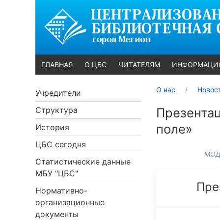
ГЛАВНАЯ
О ЦБС
ЧИТАТЕЛЯМ
ИНФОРМАЦИ
О нас
Новос
Учредители
Структура
Презентац
поле»
История
ЦБС сегодня
МОД
Статистические данные
МБУ "ЦБС"
Пре
Нормативно-
организационные
документы