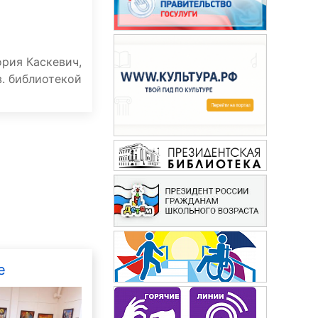
рия Каскевич,
в. библиотекой
е