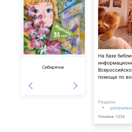
На базе библи
информационн
Мурзилка
Сибирячок
Всероссийско
помощи по во
Разделы
центральн
Показов: 1334