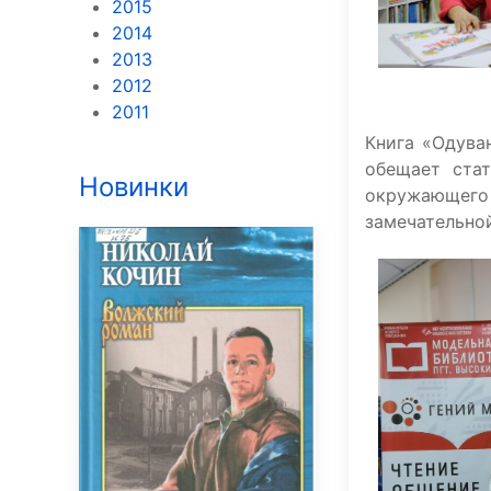
2015
2014
2013
2012
2011
Книга «Одува
обещает ста
Новинки
окружающего
замечательной