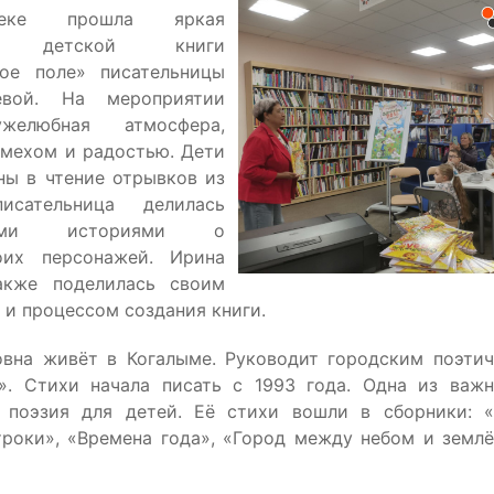
еке прошла яркая
ия детской книги
вое поле» писательницы
евой. На мероприятии
желюбная атмосфера,
смехом и радостью. Дети
ны в чтение отрывков из
исательница делилась
ьными историями о
оих персонажей. Ирина
акже поделилась своим
 и процессом создания книги.
вна живёт в Когалыме. Руководит городским поэти
». Стихи начала писать с 1993 года. Одна из важ
 поэзия для детей. Её стихи вошли в сборники: 
роки», «Времена года», «Город между небом и землё