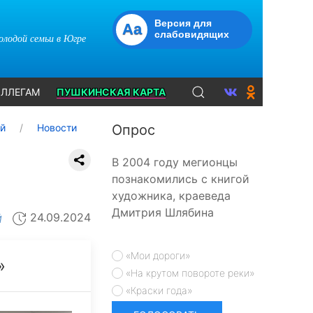
Версия для
Aa
слабовидящих
молодой семьи в Югре
ЛЛЕГАМ
ПУШКИНСКАЯ КАРТА
ий
Новости
Опрос
В 2004 году мегионцы
познакомились с книгой
художника, краеведа
Дмитрия Шлябина
24.09.2024
Й
«Мои дороги»
»
«На крутом повороте реки»
«Краски года»