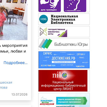
ь мероприятия
емьи, любви и
Маруся
Подробнее...
ошеская
злова
13.07.2026