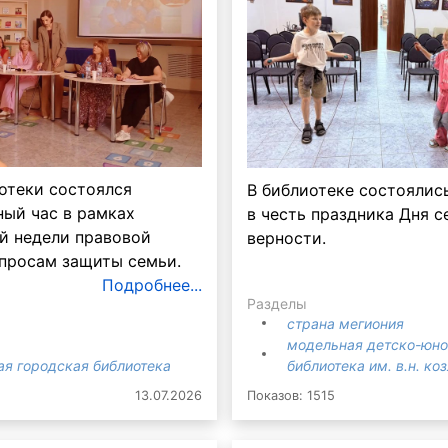
отеки состоялся
В библиотеке состоялис
Бурда
ый час в рамках
в честь праздника Дня с
й недели правовой
верности.
60 лет не возраст
просам защиты семьи.
Подробнее...
Разделы
страна мегиония
модельная детско-юн
ая городская библиотека
библиотека им. в.н. ко
13.07.2026
Показов: 1515