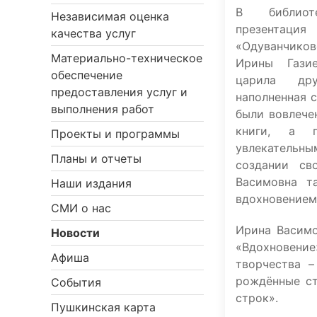
В библиот
Независимая оценка
презентац
качества услуг
«Одуванчико
Материально-техническое
Ирины Гази
обеспечение
царила дру
предоставления услуг и
наполненная 
выполнения работ
были вовлече
книги, а п
Проекты и программы
увлекател
Планы и отчеты
создании св
Васимовна т
Наши издания
вдохновением
СМИ о нас
Ирина Васимо
Новости
«Вдохновение
Афиша
творчества –
рождённые ст
События
строк».
Пушкинская карта