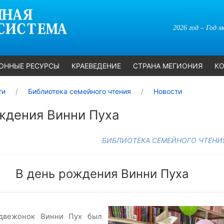
2026 год – Год 
ОННЫЕ РЕСУРСЫ
КРАЕВЕДЕНИЕ
СТРАНА МЕГИОНИЯ
КО
ти
Библиотека семейного чтения
Новости
ждения Винни Пуха
БИБЛИОТЕКА СЕМЕЙНОГО ЧТЕНИ
В день рождения Винни Пуха
двежонок Винни Пух был