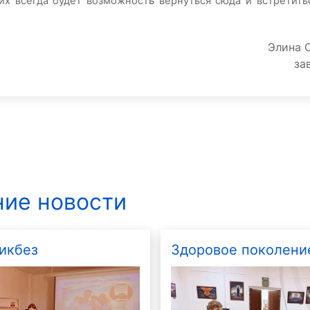
них всегда будет возможность вернуться сюда и встретит
Элина 
за
ие новости
икбез
Здоровое поколени