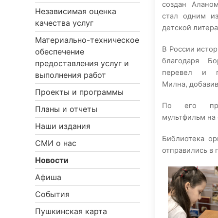
создан Алано
Независимая оценка
стал одним и
качества услуг
детской литера
Материально-техническое
В России истор
обеспечение
благодаря Бо
предоставления услуг и
перевел и п
выполнения работ
Милна, добавив
Проекты и программы
По его про
Планы и отчеты
мультфильм на
Наши издания
Библиотека ор
СМИ о нас
отправились в 
Новости
Афиша
События
Пушкинская карта