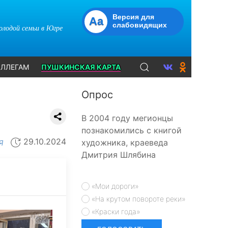
Версия для
Aa
слабовидящих
молодой семьи в Югре
ЛЛЕГАМ
ПУШКИНСКАЯ КАРТА
Опрос
В 2004 году мегионцы
познакомились с книгой
29.10.2024
художника, краеведа
Я
Дмитрия Шлябина
«Мои дороги»
«На крутом повороте реки»
«Краски года»