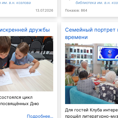
 им. в.н. козлова
библиотека им. в.н. ко
13.07.2026
Показов: 864
 искренней дружбы
Семейный портрет 
времени
Маруся
Знание-сила
состоялся цикл
 посвящённых Дню
Для гостей Клуба интер
прошёл литературно-му
Подробнее...