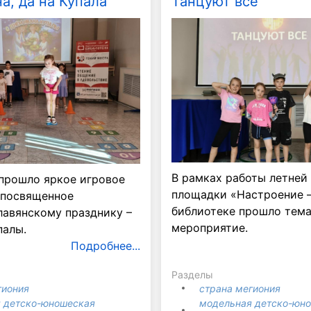
а, да на Купала
Танцуют все
В рамках работы летней
 прошло яркое игровое
площадки «Настроение –
 посвященное
библиотеке прошло тем
лавянскому празднику –
мероприятие.
палы.
Подробнее...
Разделы
гиония
страна мегиония
 детско-юношеская
модельная детско-юн