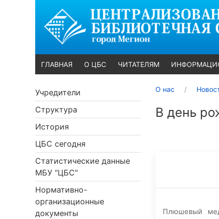
ГЛАВНАЯ
О ЦБС
ЧИТАТЕЛЯМ
ИНФОРМАЦИ
О нас
Новос
Учредители
Структура
В день ро
История
ЦБС сегодня
Статистические данные
МБУ "ЦБС"
Нормативно-
организационные
Плюшевый ме
документы