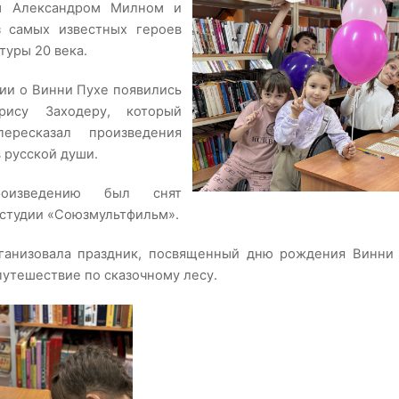
м Александром Милном и
з самых известных героев
туры 20 века.
ии о Винни Пухе появились
рису Заходеру, который
ересказал произведения
 русской души.
изведению был снят
 студии «Союзмультфильм».
ганизовала праздник, посвященный дню рождения Винни 
путешествие по сказочному лесу.