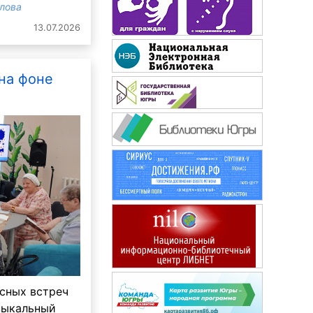
злова
13.07.2026
на фоне
Здоровье
есных встреч
зыкальный