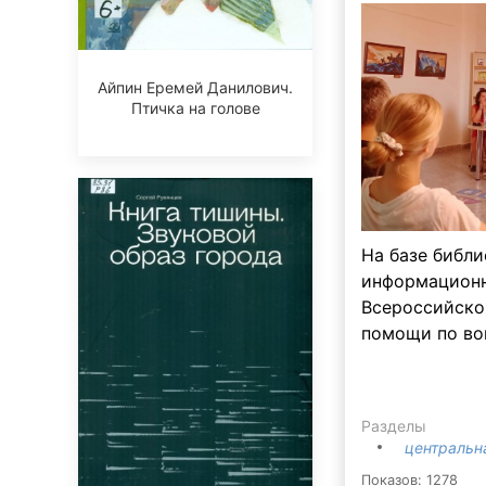
Айпин Еремей Данилович.
Птичка на голове
На базе библи
информационн
Всероссийско
помощи по во
Разделы
центральн
Показов: 1278