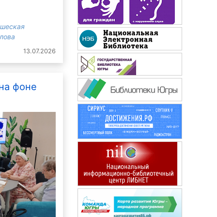
ошеская
злова
13.07.2026
Сибирячок
на фоне