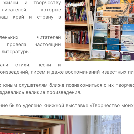
е жизни и творчеству
писателей, которые
 наш край и страну в
ньких читателей
рь провела настоящий
 литературы.
али стихи, песни и
роизведений, писем и даже воспоминаний известных пи
о юным слушателям ближе познакомиться с их творче
оздавались великие произведения.
ние было уделено книжной выставке «Творчество моих