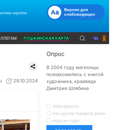
Версия для
Aa
динства народов
слабовидящих
ЛЛЕГАМ
ПУШКИНСКАЯ КАРТА
Опрос
В 2004 году мегионцы
познакомились с книгой
29.10.2024
художника, краеведа
Я
Дмитрия Шлябина
«Мои дороги»
«На крутом повороте реки»
«Краски года»