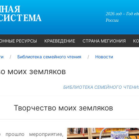
2026 год – Год е
России
ОННЫЕ РЕСУРСЫ
КРАЕВЕДЕНИЕ
СТРАНА МЕГИОНИЯ
КО
ти
Библиотека семейного чтения
Новости
о моих земляков
БИБЛИОТЕКА СЕМЕЙНОГО ЧТЕНИ
Творчество моих земляков
е прошло мероприятие,