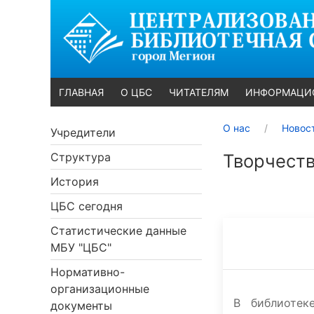
ГЛАВНАЯ
О ЦБС
ЧИТАТЕЛЯМ
ИНФОРМАЦИ
О нас
Новос
Учредители
Структура
Творчеств
История
ЦБС сегодня
Статистические данные
МБУ "ЦБС"
Нормативно-
организационные
В библиотек
документы