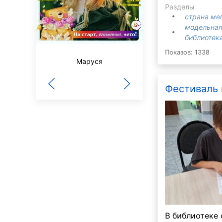
Разделы
страна ме
модельная
библиотека
Показов: 1338
Маруся
3/9 царство
Фестиваль
В библиотеке 