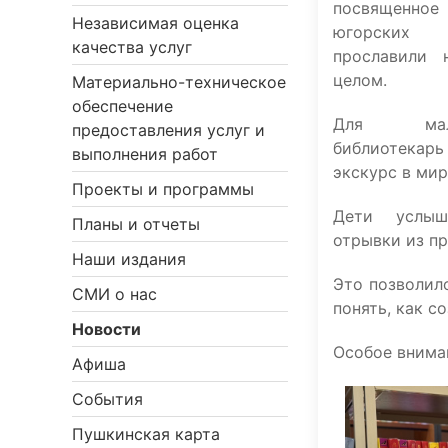
посвященно
Независимая оценка
югорских 
качества услуг
прославили
целом.
Материально-техническое
обеспечение
Для мале
предоставления услуг и
библиотека
выполнения работ
экскурс в мир
Проекты и программы
Дети услыш
Планы и отчеты
отрывки из п
Наши издания
Это позволил
СМИ о нас
понять, как с
Новости
Особое внима
Афиша
События
Пушкинская карта