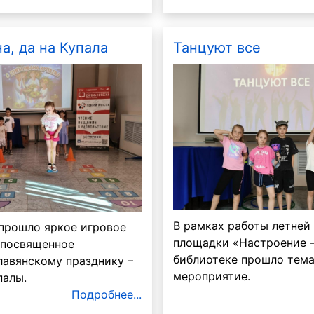
а, да на Купала
Танцуют все
В рамках работы летней
 прошло яркое игровое
площадки «Настроение –
 посвященное
Бурда
Маруся
библиотеке прошло тем
лавянскому празднику –
мероприятие.
палы.
Подробнее...