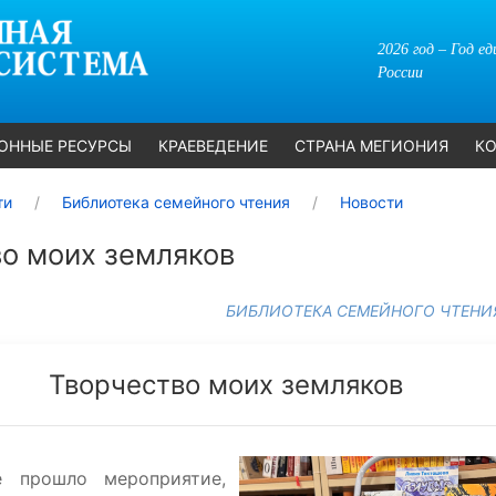
2026 год – Год е
России
ОННЫЕ РЕСУРСЫ
КРАЕВЕДЕНИЕ
СТРАНА МЕГИОНИЯ
КО
ти
Библиотека семейного чтения
Новости
о моих земляков
БИБЛИОТЕКА СЕМЕЙНОГО ЧТЕНИ
Творчество моих земляков
е прошло мероприятие,