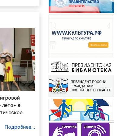
 игровой
 лето» в
атическое
Знание-сила
Подробнее...