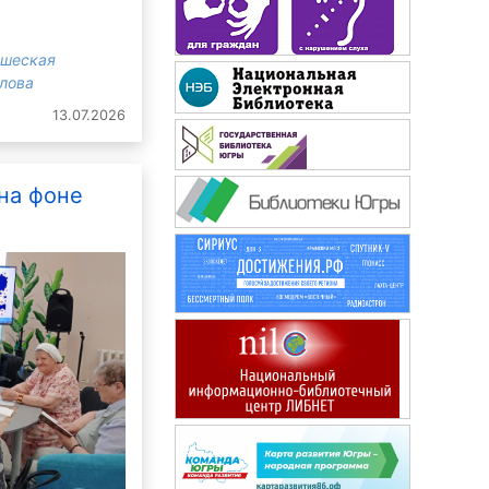
ошеская
злова
13.07.2026
на фоне