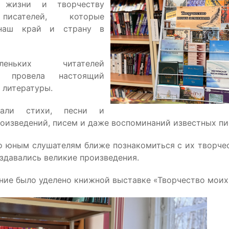
е жизни и творчеству
писателей, которые
 наш край и страну в
ньких читателей
рь провела настоящий
 литературы.
али стихи, песни и
роизведений, писем и даже воспоминаний известных пи
о юным слушателям ближе познакомиться с их творче
оздавались великие произведения.
ние было уделено книжной выставке «Творчество моих