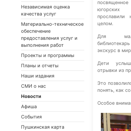
посвященно
Независимая оценка
югорских 
качества услуг
прославили
целом.
Материально-техническое
обеспечение
Для мале
предоставления услуг и
библиотека
выполнения работ
экскурс в мир
Проекты и программы
Дети услыш
Планы и отчеты
отрывки из п
Наши издания
Это позволил
СМИ о нас
понять, как с
Новости
Особое внима
Афиша
События
Пушкинская карта