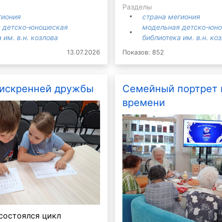
Разделы
гиония
страна мегиония
 детско-юношеская
модельная детско-юн
 им. в.н. козлова
библиотека им. в.н. ко
13.07.2026
Показов: 852
 искренней дружбы
Семейный портрет 
времени
состоялся цикл