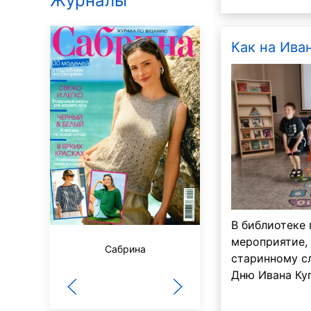
Журналы
Как на Иван
В библиотеке
мероприятие,
Вокруг света
Сабрина
старинному с
Дню Ивана Ку