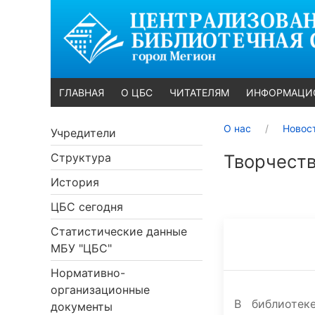
ГЛАВНАЯ
О ЦБС
ЧИТАТЕЛЯМ
ИНФОРМАЦИ
О нас
Новос
Учредители
Структура
Творчеств
История
ЦБС сегодня
Статистические данные
МБУ "ЦБС"
Нормативно-
организационные
В библиотек
документы