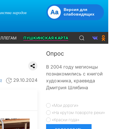
Версия для
Aa
динства народов
слабовидящих
ЛЛЕГАМ
ПУШКИНСКАЯ КАРТА
Опрос
В 2004 году мегионцы
познакомились с книгой
29.10.2024
художника, краеведа
Я
Дмитрия Шлябина
«Мои дороги»
«На крутом повороте реки»
«Краски года»