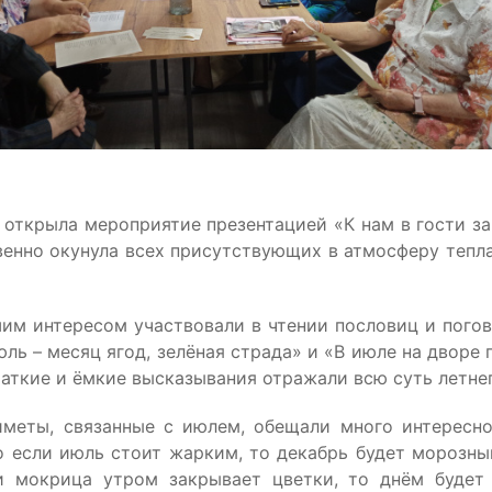
открыла мероприятие презентацией «К нам в гости за
венно окунула всех присутствующих в атмосферу тепла
шим интересом участвовали в чтении пословиц и погов
юль – месяц ягод, зелёная страда» и «В июле на дворе п
раткие и ёмкие высказывания отражали всю суть летне
меты, связанные с июлем, обещали много интересно
то если июль стоит жарким, то декабрь будет морозны
и мокрица утром закрывает цветки, то днём будет