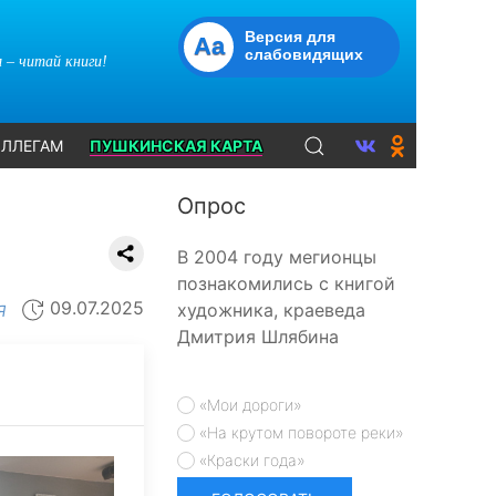
Версия для
Aa
слабовидящих
 – читай книги!
ЛЛЕГАМ
ПУШКИНСКАЯ КАРТА
Опрос
В 2004 году мегионцы
познакомились с книгой
09.07.2025
художника, краеведа
Я
Дмитрия Шлябина
«Мои дороги»
«На крутом повороте реки»
«Краски года»