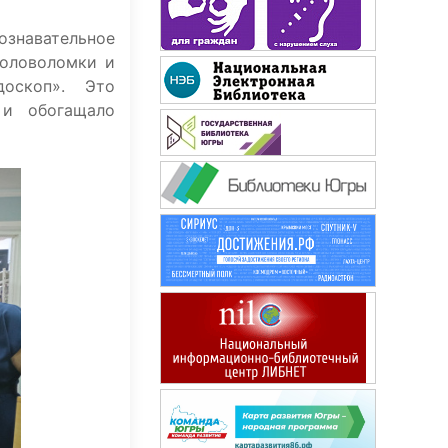
ознавательное
головоломки и
доскоп». Это
 и обогащало
60 лет не возраст