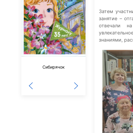
Затем участн
занятие – от
отвечали на
увлекательн
знаниями, ра
За рулем
Сибирячок