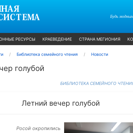
Будь модным
ОННЫЕ РЕСУРСЫ
КРАЕВЕДЕНИЕ
СТРАНА МЕГИОНИЯ
КО
ти
Библиотека семейного чтения
Новости
чер голубой
БИБЛИОТЕКА СЕМЕЙНОГО ЧТЕНИ
Летний вечер голубой
Росой окропились