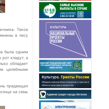
ичника. Такое
менины в лесу
на была одним
 рот кладут, а
лько обладает
ми целебными
ень предвещал
солнце на семь