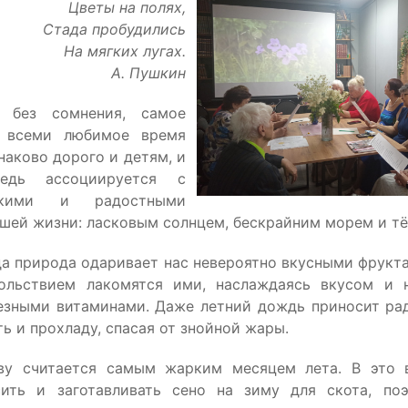
Цветы на полях,
Стада пробудились
На мягких лугах.
А. Пушкин
 без сомнения, самое
 всеми любимое время
наково дорого и детям, и
ведь ассоциируется с
кими и радостными
шей жизни: ласковым солнцем, бескрайним морем и т
да природа одаривает нас невероятно вкусными фрукт
ольствием лакомятся ими, наслаждаясь вкусом и 
езными витаминами. Даже летний дождь приносит рад
ь и прохладу, спасая от знойной жары.
ву считается самым жарким месяцем лета. В это 
сить и заготавливать сено на зиму для скота, по