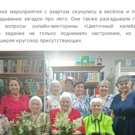
ики мероприятия с азартом окунулись в весёлое и п
гадывание загадок про лето. Они также разгадывали 
 вопросы онлайн-викторины «Цветочный калей
ое задание не только поднимало настроение, но
сширяя кругозор присутствующих.
Маруся
Путеводная звезда :
школьное чтение