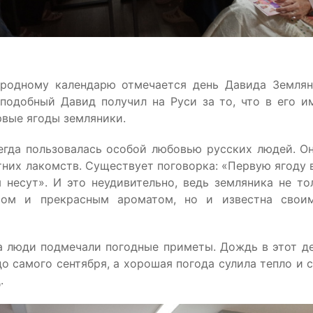
родному календарю отмечается день Давида Землян
подобный Давид получил на Руси за то, что в его и
рвые ягоды земляники.
егда пользовалась особой любовью русских людей. О
тних лакомств. Существует поговорка: «Первую ягоду в
 несут». И это неудивительно, ведь земляника не то
сом и прекрасным ароматом, но и известна свои
а люди подмечали погодные приметы. Дождь в этот д
о самого сентября, а хорошая погода сулила тепло и 
.