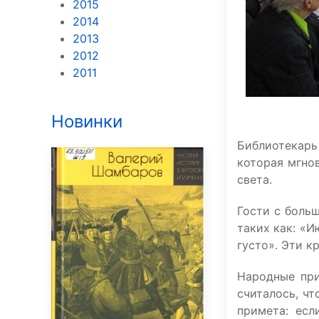
2015
2014
2013
2012
2011
Новинки
Библиотекарь 
которая мгно
света.
Гости с боль
таких как: «И
густо». Эти к
Народные при
считалось, ч
примета: есл