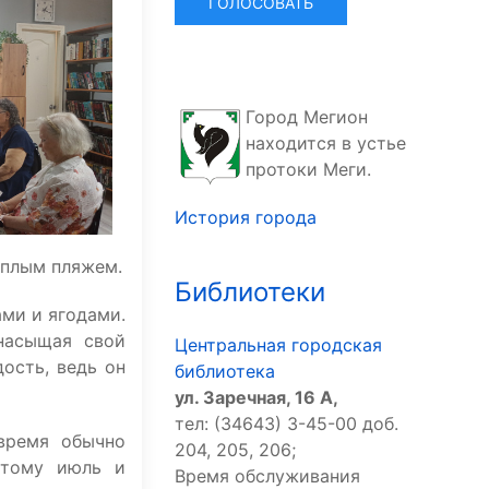
Город Мегион
находится в устье
протоки Меги.
История города
ёплым пляжем.
Библиотеки
ами и ягодами.
насыщая свой
Центральная городская
ость, ведь он
библиотека
ул. Заречная, 16 А,
тел: (34643) 3-45-00 доб.
время обычно
204, 205, 206;
этому июль и
Время обслуживания