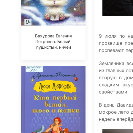
9 июля по на
Бахурова Евгения
Петровна. Белый,
прозвище пре
пушистый, ничей
поспевают пе
Земляника вс
из главных ле
вторую в дом
сладким вку
свойствами.
В день Давид
мокрое лето д
недель вперёд