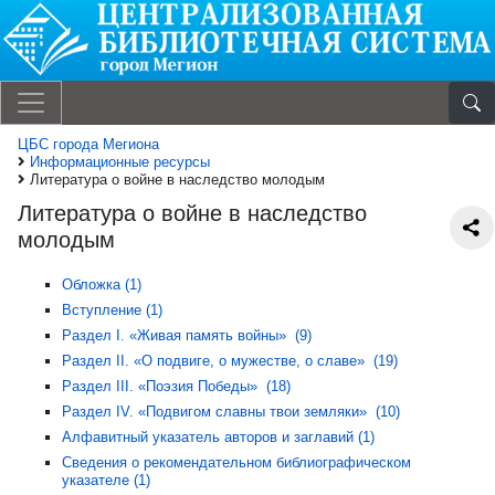
ЦБС города Мегиона
Информационные ресурсы
Литература о войне в наследство молодым
Литература о войне в наследство
молодым
Обложка (1)
Вступление (1)
Раздел I. «Живая память войны» (9)
Раздел II. «О подвиге, о мужестве, о славе» (19)
Раздел III. «Поэзия Победы» (18)
Раздел IV. «Подвигом славны твои земляки» (10)
Алфавитный указатель авторов и заглавий (1)
Сведения о рекомендательном библиографическом
указателе (1)