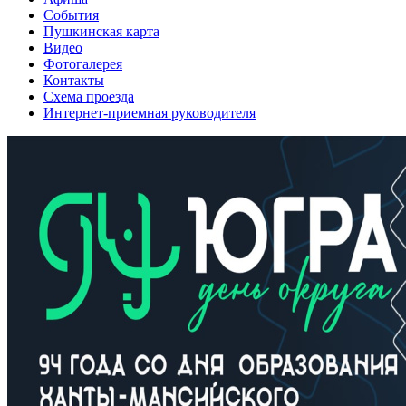
События
Пушкинская карта
Видео
Фотогалерея
Контакты
Схема проезда
Интернет-приемная руководителя