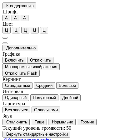
К содержанию
Шрифт
А
А
А
Цвет
Ц
Ц
Ц
Ц
Ц
Дополнительно
Графика
Включить
Отключить
Монохромные изображения
Отключить Flash
Кернинг
Стандартный
Средний
Большой
Интервал
Одинарный
Полуторный
Двойной
Гарнитура
Без засечек
С засечками
Звук
Отключить
Тише
Нормально
Громче
Текущий уровень громкости:
50
Вернуть стандартные настройки