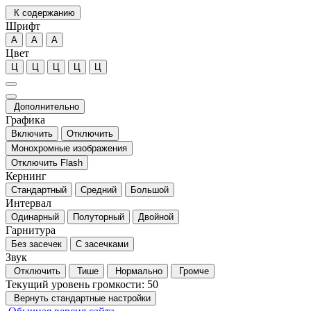
К содержанию
Шрифт
А
А
А
Цвет
Ц
Ц
Ц
Ц
Ц
Дополнительно
Графика
Включить
Отключить
Монохромные изображения
Отключить Flash
Кернинг
Стандартный
Средний
Большой
Интервал
Одинарный
Полуторный
Двойной
Гарнитура
Без засечек
С засечками
Звук
Отключить
Тише
Нормально
Громче
Текущий уровень громкости:
50
Вернуть стандартные настройки