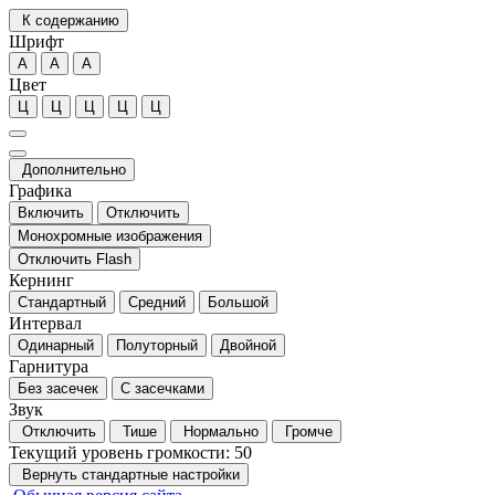
К содержанию
Шрифт
А
А
А
Цвет
Ц
Ц
Ц
Ц
Ц
Дополнительно
Графика
Включить
Отключить
Монохромные изображения
Отключить Flash
Кернинг
Стандартный
Средний
Большой
Интервал
Одинарный
Полуторный
Двойной
Гарнитура
Без засечек
С засечками
Звук
Отключить
Тише
Нормально
Громче
Текущий уровень громкости:
50
Вернуть стандартные настройки