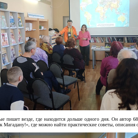
ые пишет везде, где находится дольше одного дня. Он автор 68
, к Магадану!», где можно найти практические советы, описания