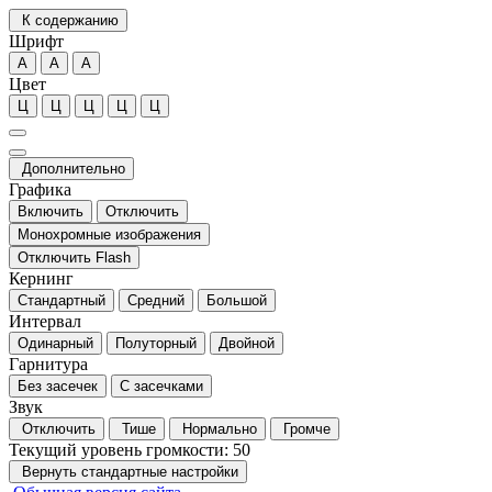
К содержанию
Шрифт
А
А
А
Цвет
Ц
Ц
Ц
Ц
Ц
Дополнительно
Графика
Включить
Отключить
Монохромные изображения
Отключить Flash
Кернинг
Стандартный
Средний
Большой
Интервал
Одинарный
Полуторный
Двойной
Гарнитура
Без засечек
С засечками
Звук
Отключить
Тише
Нормально
Громче
Текущий уровень громкости:
50
Вернуть стандартные настройки