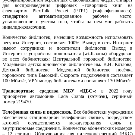
для воспроизведения цифровых «говорящих книг на
флешкартах PlexTalk Pocket (PTP1) (тифлофлэшплеер),
стандартное автоматизированное рабочее место,
установленное с учетом того, чтобы на нем мог работать
инвалид-колясочник.
Количество библиотек, имеющих возможность использовать
ресурсы Интернет, составляет 100%. Выход в сеть Интернет
имеют сотрудники и посетители библиотек. Выход в
Интернет с устройства пользователя (wi-fi-зоны) оборудован
во всех библиотеках: Центральной городской библиотеке,
Модельной детско-юношеской библиотеке им. В.Н. Козлова,
Детской библиотеке, Модельной библиотеке посёлка
городского типа Высокий. Скорость подключения составляет
100 Мбит/с, VPN между библиотеками составляет 130 Мбит/с.
Транспортные средства
МБУ «ЦБС»:
в 2022 году
приобретен автомобиль Lada Cranta (хэтчбэк), серийный
номер 219470.
Телефонная связь и видеосвязь.
Все библиотеки учреждения
обеспечены стационарной телефонной связью, посредством
которой осуществляется междугородняя связь и
внутризоновые соединения. Количество абонентских номеров
– 12 единиц. Оборудования для видеоконференций (ВКС)