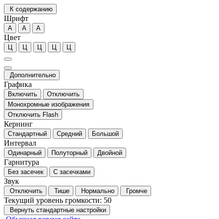
К содержанию
Шрифт
А
А
А
Цвет
Ц
Ц
Ц
Ц
Ц
Дополнительно
Графика
Включить
Отключить
Монохромные изображения
Отключить Flash
Кернинг
Стандартный
Средний
Большой
Интервал
Одинарный
Полуторный
Двойной
Гарнитура
Без засечек
С засечками
Звук
Отключить
Тише
Нормально
Громче
Текущий уровень громкости:
50
Вернуть стандартные настройки