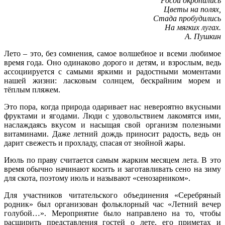
Росой окропились
Цветы на полях,
Стада пробудились
На мягких лугах.
А. Пушкин
Лето – это, без сомнения, самое волшебное и всеми любимое
время года. Оно одинаково дорого и детям, и взрослым, ведь
ассоциируется с самыми яркими и радостными моментами
нашей жизни: ласковым солнцем, бескрайним морем и
тёплым пляжем.
Это пора, когда природа одаривает нас невероятно вкусными
фруктами и ягодами. Люди с удовольствием лакомятся ими,
наслаждаясь вкусом и насыщая свой организм полезными
витаминами. Даже летний дождь приносит радость, ведь он
дарит свежесть и прохладу, спасая от знойной жары.
Июль по праву считается самым жарким месяцем лета. В это
время обычно начинают косить и заготавливать сено на зиму
для скота, поэтому июль и называют «сенозарником».
Для участников читательского объединения «Серебряный
родник» был организован фольклорный час «Летний вечер
голубой…». Мероприятие было направлено на то, чтобы
расширить представления гостей о лете, его приметах и