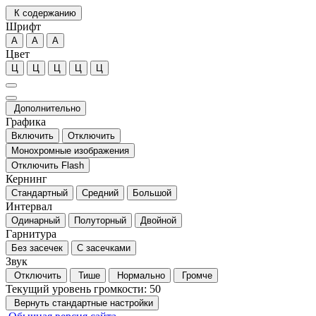
К содержанию
Шрифт
А
А
А
Цвет
Ц
Ц
Ц
Ц
Ц
Дополнительно
Графика
Включить
Отключить
Монохромные изображения
Отключить Flash
Кернинг
Стандартный
Средний
Большой
Интервал
Одинарный
Полуторный
Двойной
Гарнитура
Без засечек
С засечками
Звук
Отключить
Тише
Нормально
Громче
Текущий уровень громкости:
50
Вернуть стандартные настройки