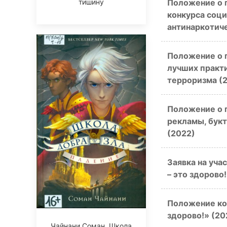
тишину
Положение о 
конкурса соци
антинаркотиче
Положение о 
лучших практ
терроризма (
Положение о 
рекламы, бук
(2022)
Заявка на уча
– это здорово
Положение кон
здорово!» (20
Чайнани Соман. Школа