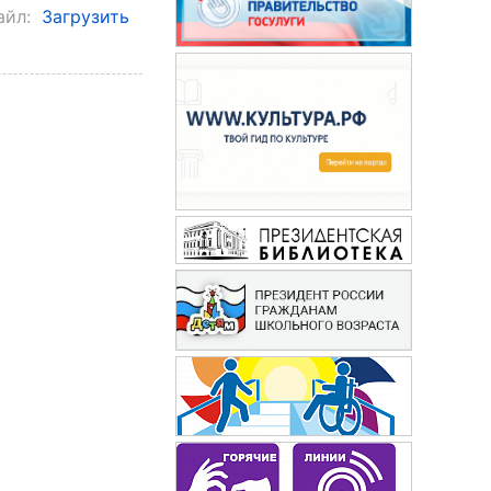
айл:
Загрузить
Чудеса и приключения
детям