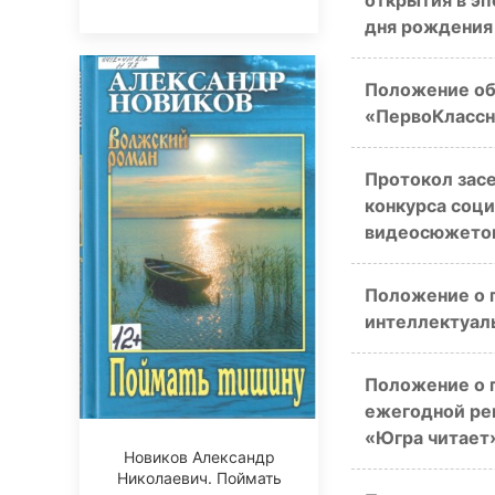
открытия в эп
дня рождения 
Положение об
«ПервоКлассн
Протокол зас
конкурса соци
видеосюжетов
Положение о 
интеллектуаль
Положение о 
ежегодной ре
«Югра читает
Новиков Александр
Николаевич. Поймать