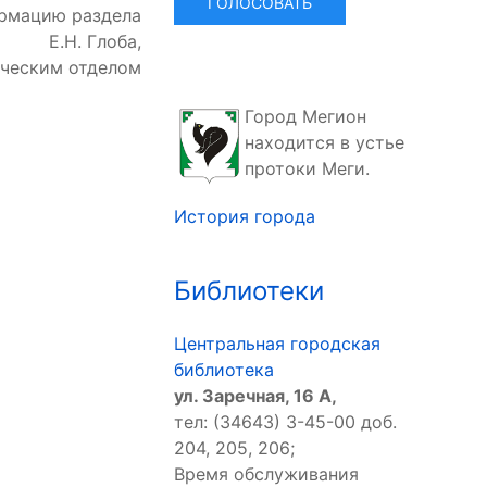
ормацию раздела
Е.Н. Глоба,
ческим отделом
Город Мегион
находится в устье
протоки Меги.
История города
Библиотеки
Центральная городская
библиотека
ул. Заречная, 16 А,
тел: (34643) 3-45-00 доб.
204, 205, 206;
Время обслуживания