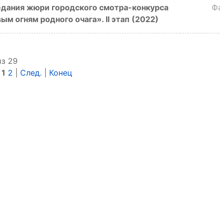
едания жюри городского смотра-конкурса
Ф
Вокруг света
Сабрина
ым огням родного очага». II этап (2022)
из 29
|
1
2
|
След.
|
Конец