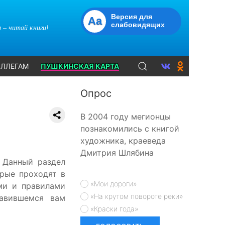
Версия для
Aa
слабовидящих
 – читай книги!
ЛЛЕГАМ
ПУШКИНСКАЯ КАРТА
Опрос
В 2004 году мегионцы
познакомились с книгой
художника, краеведа
Дмитрия Шлябина
 Данный раздел
рые проходят в
«Мои дороги»
ми и правилами
«На крутом повороте реки»
равившемся вам
«Краски года»