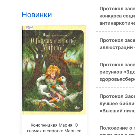
Протокол зас
Новинки
конкурса соци
антинаркотиче
Протокол зас
иллюстраций «
Протокол зас
рисунков «Здо
здоровьясбер
Протокол Зас
лучшее библи
«Высший пило
Конопницкая Мария. О
Положение о 
гномах и сиротке Марысе