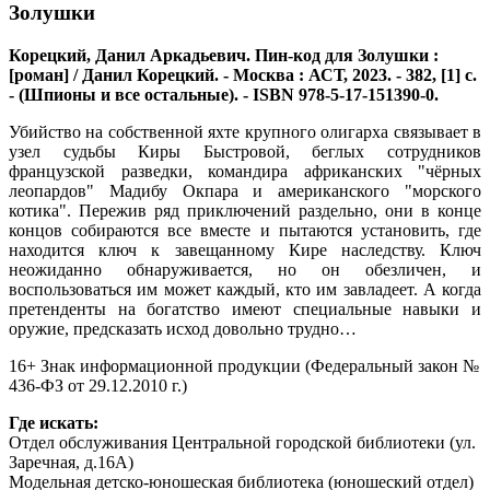
Золушки
Корецкий, Данил Аркадьевич. Пин-код для Золушки :
[роман] / Данил Корецкий. - Москва : АСТ, 2023. - 382, [1] с.
- (Шпионы и все остальные). - ISBN 978-5-17-151390-0.
Убийство на собственной яхте крупного олигарха связывает в
узел судьбы Киры Быстровой, беглых сотрудников
французской разведки, командира африканских "чёрных
леопардов" Мадибу Окпара и американского "морского
котика". Пережив ряд приключений раздельно, они в конце
концов собираются все вместе и пытаются установить, где
находится ключ к завещанному Кире наследству. Ключ
неожиданно обнаруживается, но он обезличен, и
воспользоваться им может каждый, кто им завладеет. А когда
претенденты на богатство имеют специальные навыки и
оружие, предсказать исход довольно трудно…
16+ Знак информационной продукции (Федеральный закон №
436-ФЗ от 29.12.2010 г.)
Где искать:
Отдел обслуживания Центральной городской библиотеки (ул.
Заречная, д.16А)
Модельная детско-юношеская библиотека (юношеский отдел)