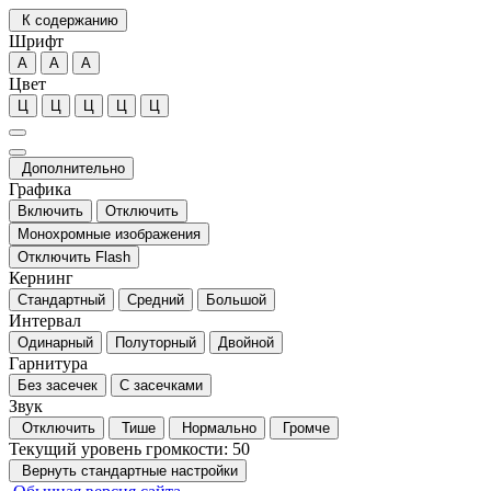
К содержанию
Шрифт
А
А
А
Цвет
Ц
Ц
Ц
Ц
Ц
Дополнительно
Графика
Включить
Отключить
Монохромные изображения
Отключить Flash
Кернинг
Стандартный
Средний
Большой
Интервал
Одинарный
Полуторный
Двойной
Гарнитура
Без засечек
С засечками
Звук
Отключить
Тише
Нормально
Громче
Текущий уровень громкости:
50
Вернуть стандартные настройки