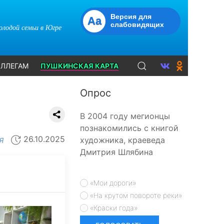
Версия для
Aa
слабовидящих
молодой семьи в Югре
ЛЛЕГАМ
ПУШКИНСКАЯ КАРТА
Опрос
В 2004 году мегионцы
познакомились с книгой
26.10.2025
художника, краеведа
Я
Дмитрия Шлябина
«Мои дороги»
«На крутом повороте реки»
«Краски года»