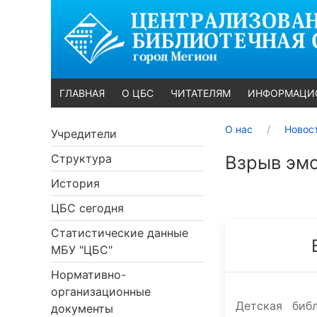
ГЛАВНАЯ
О ЦБС
ЧИТАТЕЛЯМ
ИНФОРМАЦИ
О нас
Новос
Учредители
Структура
Взрыв эмо
История
ЦБС сегодня
Статистические данные
МБУ "ЦБС"
Нормативно-
организационные
Детская биб
документы