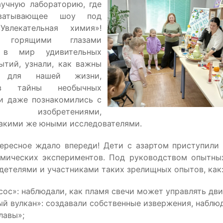
учную лабораторию, где
ватывающее шоу под
Увлекательная химия»!
горящими глазами
ь в мир удивительных
ытий, узнали, как важны
я для нашей жизни,
 в тайны необычных
и даже познакомились с
ми изобретениями,
акими же юными исследователями.
ересное ждало впереди! Дети с азартом приступили
мических экспериментов. Под руководством опытны
детелями и участниками таких зрелищных опытов, как
сос»: наблюдали, как пламя свечи может управлять дв
й вулкан»: создавали собственные извержения, наблю
лавы»;