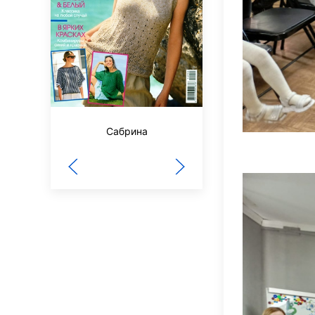
Сабрина
Наш Филиппок