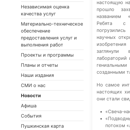
настоящую на
Независимая оценка
прошло зах
качества услуг
названием «
Ребята с 
Материально-техническое
погрузилис
обеспечение
научных откр
предоставления услуг и
изобретени
выполнения работ
заглянули
Проекты и программы
лабораторий 
гениальны
Планы и отчеты
созданными т
Наши издания
Но самое инт
СМИ о нас
настоящих хи
Новости
они стали сви
Афиша
«Свеча-на
События
«Подводны
потоком «
Пушкинская карта