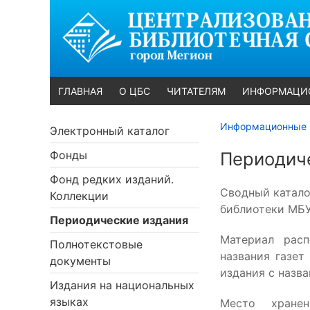
ГЛАВНАЯ
О ЦБС
ЧИТАТЕЛЯМ
ИНФОРМАЦИ
Информационные 
Электронный каталог
Фонды
Периодич
Фонд редких изданий.
Сводный катало
Коллекции
библиотеки МБУ
Периодические издания
Материал расп
Полнотекстовые
названия газет
документы
издания с назв
Издания на национальных
языках
Место хранен