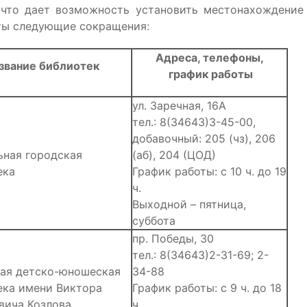
 что дает возможность установить местонахождение
ты следующие сокращения:
Адреса, телефоны,
звание библиотек
график работы
ул. Заречная, 16А
тел.: 8(34643)3-45-00,
добавочный: 205 (чз), 206
ьная городская
(аб), 204 (ЦОД)
ека
График работы: с 10 ч. до 19
ч.
Выходной – пятница,
суббота
пр. Победы, 30
тел.: 8(34643)2-31-69; 2-
ая детско-юношеская
34-88
ека имени Виктора
График работы: с 9 ч. до 18
вича Козлова
ч.