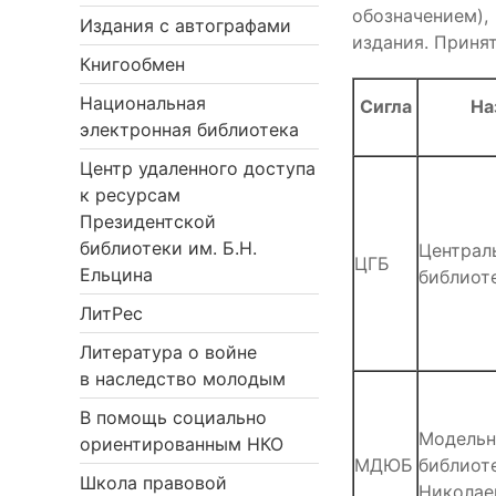
обозначением),
Издания с автографами
издания. Приня
Книгообмен
Национальная
Сигла
На
электронная библиотека
Центр удаленного доступа
к ресурсам
Президентской
библиотеки им. Б.Н.
Централ
ЦГБ
Ельцина
библиот
ЛитРес
Литература о войне
в наследство молодым
В помощь социально
Модельн
ориентированным НКО
МДЮБ
библиот
Школа правовой
Николае