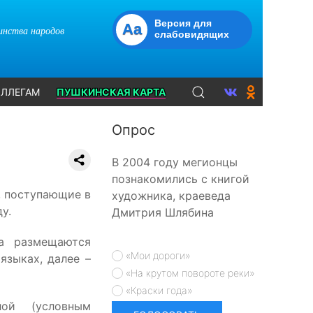
Версия для
Aa
динства народов
слабовидящих
ЛЛЕГАМ
ПУШКИНСКАЯ КАРТА
Опрос
В 2004 году мегионцы
познакомились с книгой
, поступающие в
художника, краеведа
у.
Дмитрия Шлябина
га размещаются
«Мои дороги»
языках, далее –
«На крутом повороте реки»
«Краски года»
лой (условным