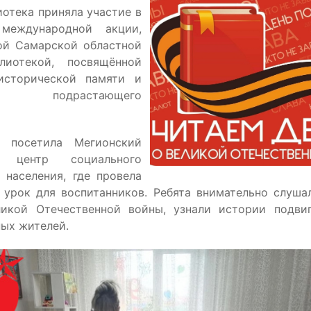
иотека приняла участие в
международной акции,
ой Самарской областной
лиотекой, посвящённой
исторической памяти и
ию подрастающего
ь посетила Мегионский
й центр социального
 населения, где провела
 урок для воспитанников. Ребята внимательно слуша
икой Отечественной войны, узнали истории подви
ных жителей.