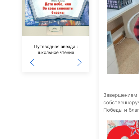
Шишкин лес
Путеводная звезда :
школьное чтение
Завершением 
собственнор
Победы и бла