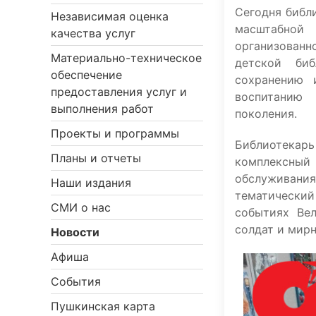
Сегодня библ
Независимая оценка
масштабной 
качества услуг
организованн
Материально-техническое
детской биб
обеспечение
сохранению 
предоставления услуг и
воспитан
выполнения работ
поколения.
Проекты и программы
Библиотекар
Планы и отчеты
комплексны
обслуживания
Наши издания
тематический
СМИ о нас
событиях Вел
солдат и мир
Новости
Афиша
События
Пушкинская карта