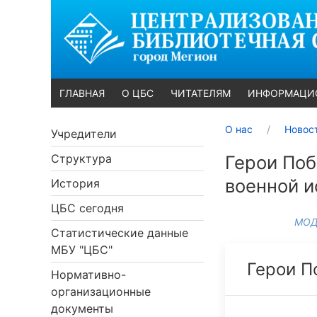
ГЛАВНАЯ
О ЦБС
ЧИТАТЕЛЯМ
ИНФОРМАЦИ
О нас
Новос
Учредители
Структура
Герои Поб
военной и
История
ЦБС сегодня
МОД
Статистические данные
МБУ "ЦБС"
Герои П
Нормативно-
организационные
документы