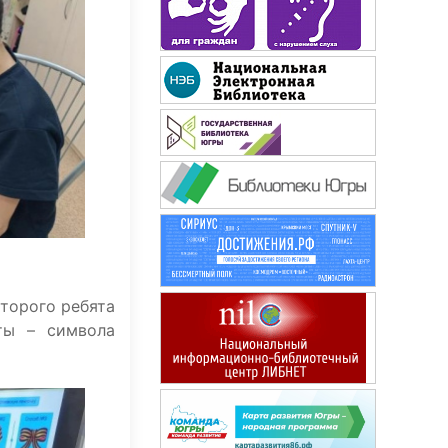
Наш Филиппок
торого ребята
ты – символа