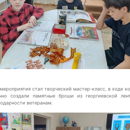
3/9 царство
Знание-сила
мероприятия стал творческий мастер-класс, в ходе ко
учно создали памятные броши из георгиевской лен
годарности ветеранам.