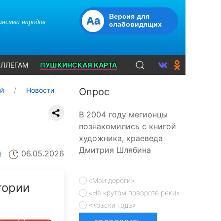
Версия для
Aa
динства народов
слабовидящих
ЛЛЕГАМ
ПУШКИНСКАЯ КАРТА
ий
Новости
Опрос
В 2004 году мегионцы
познакомились с книгой
художника, краеведа
Дмитрия Шлябина
06.05.2026
Й
«Мои дороги»
тории
«На крутом повороте реки»
«Краски года»