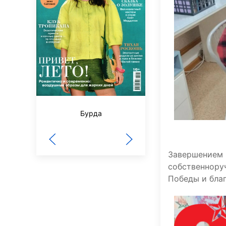
Бурда
Наш Филиппок
Завершением 
собственнор
Победы и бла