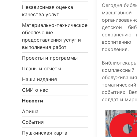
Сегодня библ
Независимая оценка
масштабной 
качества услуг
организованн
Материально-техническое
детской биб
обеспечение
сохранению 
предоставления услуг и
воспитан
выполнения работ
поколения.
Проекты и программы
Библиотекар
Планы и отчеты
комплексны
обслуживания
Наши издания
тематический
СМИ о нас
событиях Вел
солдат и мир
Новости
Афиша
События
Пушкинская карта