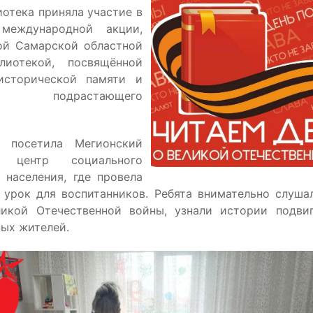
иотека приняла участие в
международной акции,
ой Самарской областной
лиотекой, посвящённой
исторической памяти и
ию подрастающего
ь посетила Мегионский
й центр социального
 населения, где провела
 урок для воспитанников. Ребята внимательно слуша
икой Отечественной войны, узнали истории подви
ных жителей.