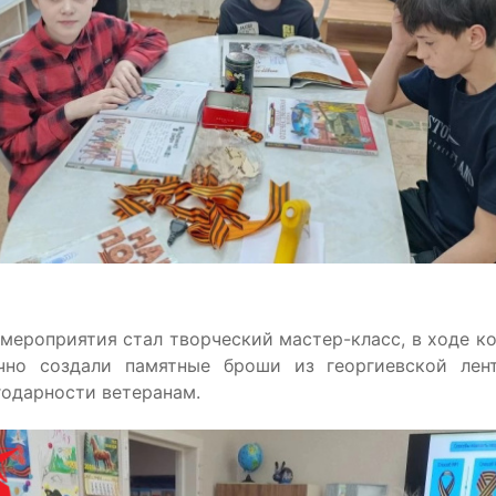
Чудеса и приключения
Здоровье
детям
мероприятия стал творческий мастер-класс, в ходе ко
учно создали памятные броши из георгиевской лен
годарности ветеранам.