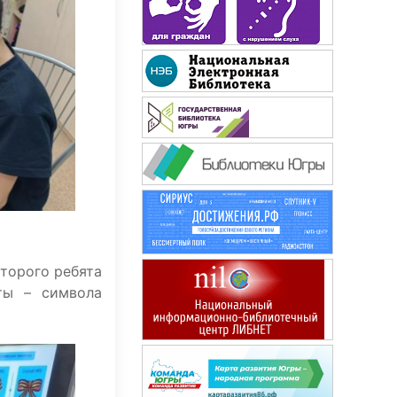
3/9 царство
торого ребята
ты – символа