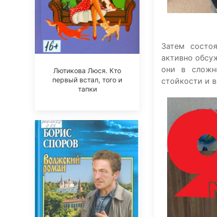
Затем состо
активно обсуж
они в сложн
Лютикова Люся. Кто
первый встал, того и
стойкости и 
тапки