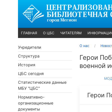
ГЛАВНАЯ
О ЦБС
ЧИТАТЕЛЯМ
ИНФОРМАЦИ
О нас
Новос
Учредители
Структура
Герои Поб
военной и
История
ЦБС сегодня
МОД
Статистические данные
МБУ "ЦБС"
Герои П
Нормативно-
организационные
документы