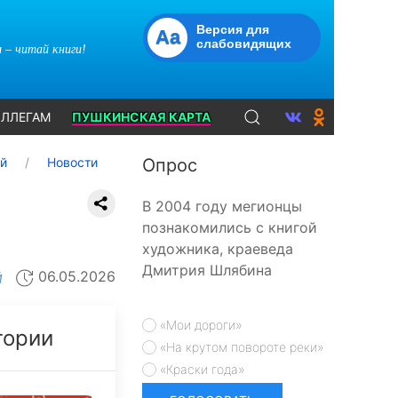
Версия для
Aa
слабовидящих
 – читай книги!
ЛЛЕГАМ
ПУШКИНСКАЯ КАРТА
ий
Новости
Опрос
В 2004 году мегионцы
познакомились с книгой
художника, краеведа
Дмитрия Шлябина
06.05.2026
Й
«Мои дороги»
тории
«На крутом повороте реки»
«Краски года»