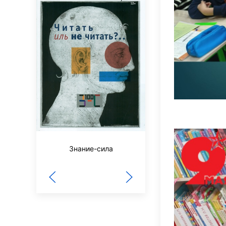
Наш Филиппок
Знание-сила