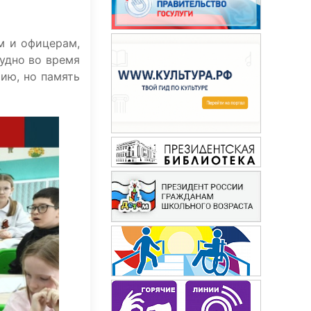
м и офицерам,
удно во время
ию, но память