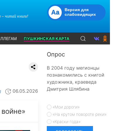
Версия для
Aa
слабовидящих
 – читай книги!
ЛЛЕГАМ
ПУШКИНСКАЯ КАРТА
Опрос
В 2004 году мегионцы
познакомились с книгой
художника, краеведа
Дмитрия Шлябина
06.05.2026
Я
«Мои дороги»
 войне»
«На крутом повороте реки»
«Краски года»