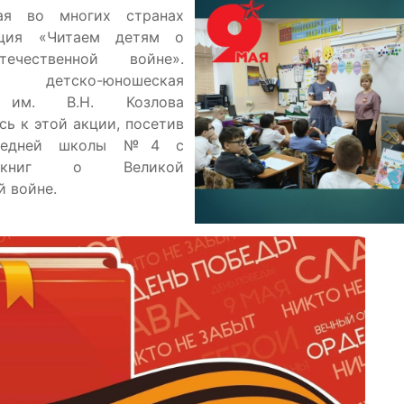
ая во многих странах
кция «Читаем детям о
ечественной войне».
 детско-юношеская
а им. В.Н. Козлова
сь к этой акции, посетив
средней школы №4 с
 книг о Великой
й войне.