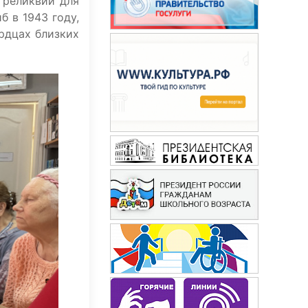
 реликвии для
б в 1943 году,
ердцах близких