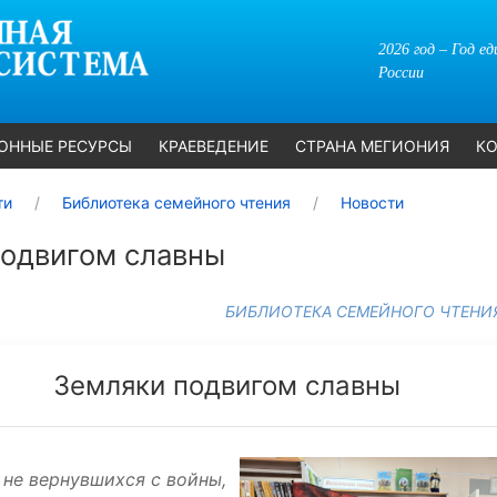
2026 год – Год е
России
ОННЫЕ РЕСУРСЫ
КРАЕВЕДЕНИЕ
СТРАНА МЕГИОНИЯ
КО
ти
Библиотека семейного чтения
Новости
подвигом славны
БИБЛИОТЕКА СЕМЕЙНОГО ЧТЕНИ
Земляки подвигом славны
 не вернувшихся с войны,