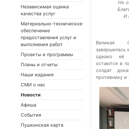
Но о
Независимая оценка
Благ
качества услуг
И 
Материально-техническое
обеспечение
предоставления услуг и
Великая О
выполнения работ
завершилась 
Проекты и программы
однако её 
остаются в п
Планы и отчеты
солдат дока
Наши издания
противнику и
СМИ о нас
Новости
Афиша
События
Пушкинская карта