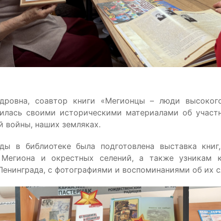
дровна, соавтор книги «Мегионцы – люди высоког
Вокруг света
илась своими историческими материалами об участ
Наш Филиппок
й войны, наших земляках.
ы в библиотеке была подготовлена выставка книг
 Мегиона и окрестных селений, а также узникам к
Ленинграда, с фотографиями и воспоминаниями об их с