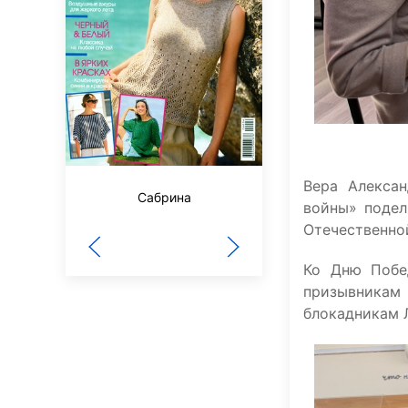
Вера Алексан
За рулем
Сабрина
войны» подел
Отечественно
Ко Дню Побед
призывникам
блокадникам 