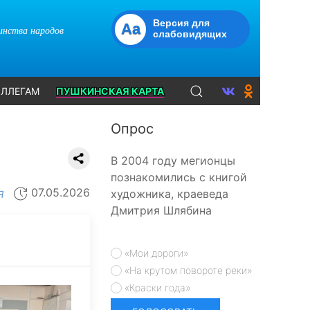
Версия для
Aa
динства народов
слабовидящих
ЛЛЕГАМ
ПУШКИНСКАЯ КАРТА
Опрос
В 2004 году мегионцы
познакомились с книгой
07.05.2026
художника, краеведа
Я
Дмитрия Шлябина
«Мои дороги»
«На крутом повороте реки»
«Краски года»