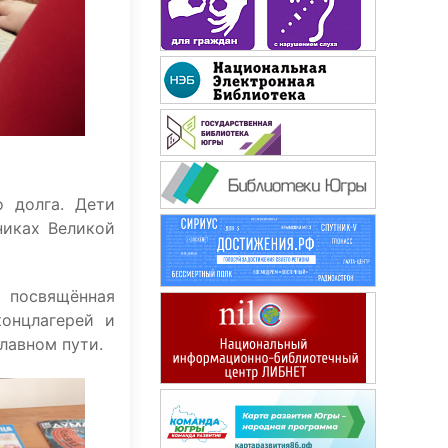
о долга. Дети
никах Великой
Знание-сила
, посвящённая
онцлагерей и
лавном пути.