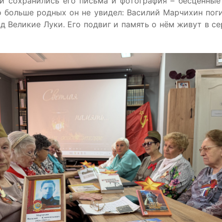
й сохранились его письма и фотография – бесценные
 больше родных он не увидел: Василий Марчихин поги
 Великие Луки. Его подвиг и память о нём живут в с