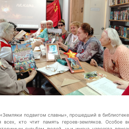
 «Земляки подвигом славны», прошедший в библиотеке
 всех, кто чтит память героев-земляков. Особое 
вторимым судьбам людей, чьи имена навсегда впис