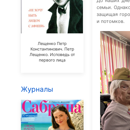
До наших дне
семьи. Однако
защищая город
и потомков.
Лещенко Петр
Константинович. Петр
Лещенко. Исповедь от
первого лица
Журналы