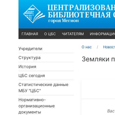
ГЛАВНАЯ
О ЦБС
ЧИТАТЕЛЯМ
ИНФОРМАЦИ
О нас
Новос
Учредители
Структура
Земляки 
История
ЦБС сегодня
Статистические данные
МБУ "ЦБС"
Нормативно-
организационные
Вас
документы