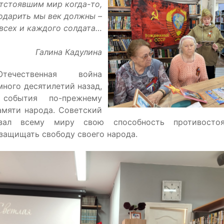
тстоявшим мир когда-то,
одарить мы век должны –
всех и каждого солдата…
Галина Кадулина
течественная война
много десятилетий назад,
события по-прежнему
амяти народа. Советский
зал всему миру свою способность противосто
 защищать свободу своего народа.