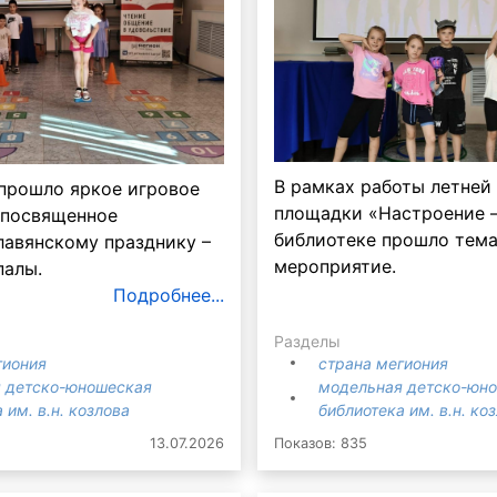
В рамках работы летней
 прошло яркое игровое
площадки «Настроение –
 посвященное
библиотеке прошло тем
лавянскому празднику –
мероприятие.
палы.
Подробнее...
Разделы
гиония
страна мегиония
 детско-юношеская
модельная детско-юн
 им. в.н. козлова
библиотека им. в.н. ко
13.07.2026
Показов: 835