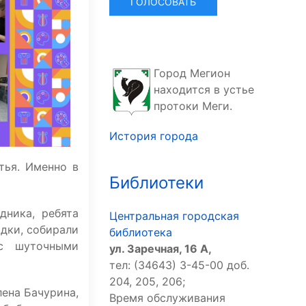
Город Мегион
находится в устье
протоки Меги.
История города
тья. Именно в
Библиотеки
дника, ребята
Центральная городская
адки, собирали
библиотека
с шуточными
ул. Заречная, 16 А,
тел: (34643) 3-45-00 доб.
204, 205, 206;
лена Бачурина,
Время обслуживания