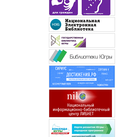
Сибирячок
: