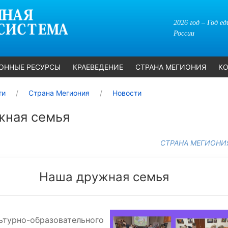
2026 год – Год е
России
ОННЫЕ РЕСУРСЫ
КРАЕВЕДЕНИЕ
СТРАНА МЕГИОНИЯ
КО
ти
Страна Мегиония
Новости
жная семья
СТРАНА МЕГИОНИ
Наша дружная семья
ьтурно-образовательного