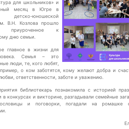
ьтура для школьников» и
йный месяц в Югре в
 детско-юношеской
м. В.Н. Козлова прошло
ие, приуроченное к
му дню семьи.
ое главное в жизни для
ловека. Семья – это
ные люди, те, кого любят,
 пример, о ком заботятся, кому желают добра и счас
любви, ответственности, заботе и уважению.
риятия библиотекарь познакомила с историей праз
 в конкурсах и викторине, разгадывали семейные заг
пословицы и поговорки, погадали на ромашке 
ми.
Е