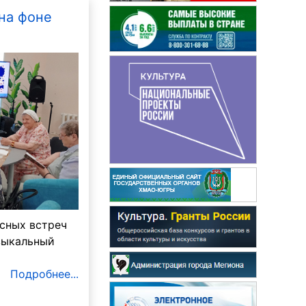
на фоне
есных встреч
зыкальный
Подробнее...