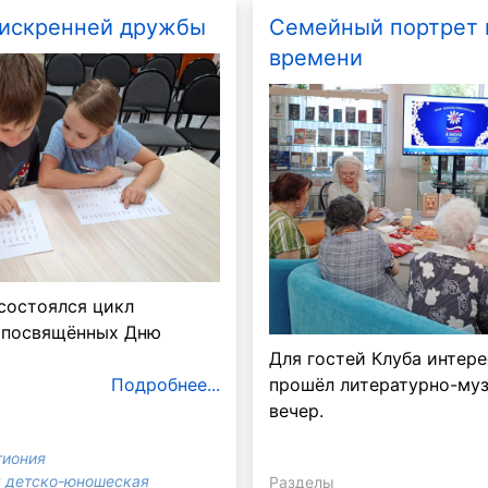
 искренней дружбы
Семейный портрет 
времени
состоялся цикл
 посвящённых Дню
Для гостей Клуба интер
прошёл литературно-му
Подробнее...
вечер.
гиония
 детско-юношеская
Разделы