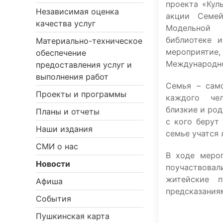
проекта «Кул
Независимая оценка
акции Семе
качества услуг
Модельной
библиотеке и
Материально-техническое
мероприят
обеспечение
Международно
предоставления услуг и
выполнения работ
Семья – сам
Проекты и программы
каждого че
близкие и род
Планы и отчеты
с кого берут
Наши издания
семье учатся 
СМИ о нас
В ходе мероп
Новости
поучаствовали
житейские 
Афиша
предсказания
События
Пушкинская карта