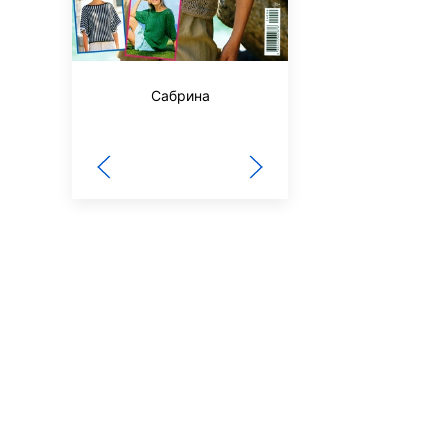
Сабрина
Знание-сила