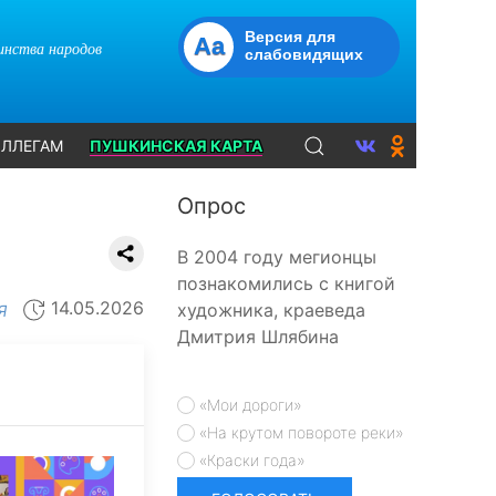
Версия для
Aa
динства народов
слабовидящих
ЛЛЕГАМ
ПУШКИНСКАЯ КАРТА
Опрос
В 2004 году мегионцы
познакомились с книгой
14.05.2026
художника, краеведа
Я
Дмитрия Шлябина
«Мои дороги»
«На крутом повороте реки»
«Краски года»