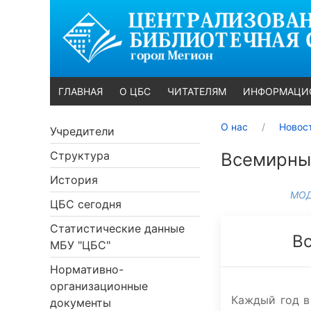
ГЛАВНАЯ
О ЦБС
ЧИТАТЕЛЯМ
ИНФОРМАЦИ
О нас
Новос
Учредители
Структура
Всемирны
История
МОД
ЦБС сегодня
Статистические данные
В
МБУ "ЦБС"
Нормативно-
организационные
Каждый год в
документы