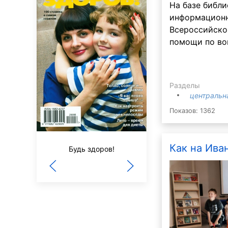
На базе библи
информационн
Всероссийско
помощи по во
Разделы
центральн
Показов: 1362
3/9 царство
Как на Иван
Будь здоров!