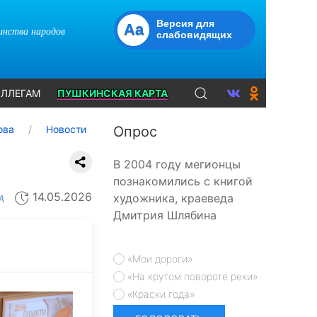
Версия для
Aa
динства народов
слабовидящих
ЛЛЕГАМ
ПУШКИНСКАЯ КАРТА
ова
Новости
Опрос
В 2004 году мегионцы
познакомились с книгой
14.05.2026
художника, краеведа
А
Дмитрия Шлябина
«Мои дороги»
«На крутом повороте реки»
«Краски года»