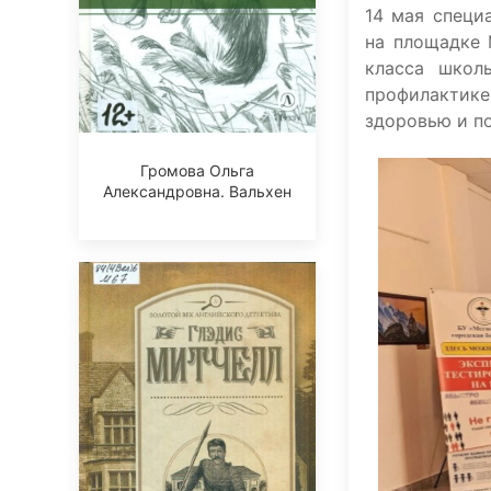
14 мая специ
на площадке 
класса школ
профилактик
здоровью и п
Громова Ольга
Александровна. Вальхен