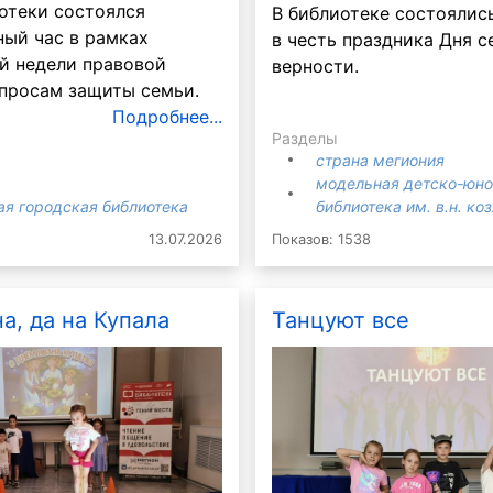
отеки состоялся
В библиотеке состоялис
ый час в рамках
в честь праздника Дня с
й недели правовой
верности.
просам защиты семьи.
Подробнее...
Разделы
страна мегиония
модельная детско-юн
ая городская библиотека
библиотека им. в.н. ко
13.07.2026
Показов: 1538
Бурда
а, да на Купала
Танцуют все
60 лет не возраст