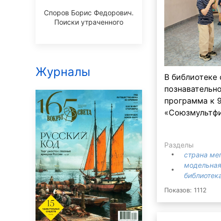
Споров Борис Федорович.
Поиски утраченного
Журналы
В библиотеке
познавательн
программа к 
«Союзмультфи
Разделы
страна ме
модельная
библиотека
Показов: 1112