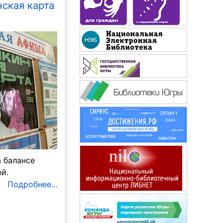
ская карта
Чудеса и приключения
детям
а балансе
й.
Подробнее...