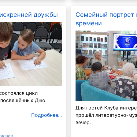
 искренней дружбы
Семейный портрет 
времени
состоялся цикл
 посвящённых Дню
Для гостей Клуба интер
прошёл литературно-му
Подробнее...
вечер.
гиония