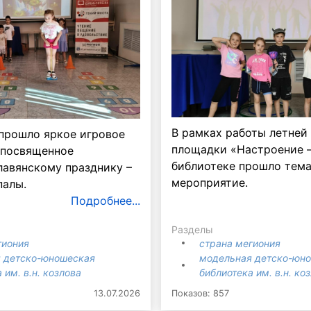
В рамках работы летней
 прошло яркое игровое
площадки «Настроение –
 посвященное
библиотеке прошло тем
лавянскому празднику –
мероприятие.
палы.
Подробнее...
Разделы
гиония
страна мегиония
 детско-юношеская
модельная детско-юн
 им. в.н. козлова
библиотека им. в.н. ко
13.07.2026
Показов: 857