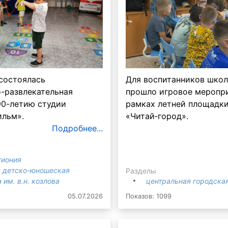
 состоялась
Для воспитанников школ
о-развлекательная
прошло игровое меропри
90-летию студии
рамках летней площадк
льм».
«Читай‑город».
Подробнее...
гиония
 детско-юношеская
Разделы
 им. в.н. козлова
центральная городская
05.07.2026
Показов: 1099