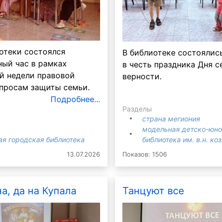
отеки состоялся
В библиотеке состоялис
ый час в рамках
в честь праздника Дня с
й недели правовой
верности.
просам защиты семьи.
Подробнее...
Разделы
страна мегиония
модельная детско-юн
ая городская библиотека
библиотека им. в.н. ко
13.07.2026
Показов: 1506
а, да на Купала
Танцуют все