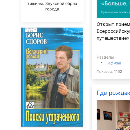
тишины. Звуковой образ
города
Открыт приём
Всероссийску
путешествие»
Разделы
афиша
Показов: 1162
Где рожда