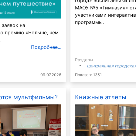
город» воспитанники лет
МАОУ №5 «Гимназия» ст
участниками интеракти
программы.
 заявок на
ю премию «Больше, чем
.
Подробнее...
Разделы
центральная городская
09.07.2026
Показов: 1351
ются мультфильмы?
Книжные атлеты