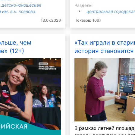
 детско-юношеская
Разделы
 им. в.н. козлова
центральная городская
13.07.2026
Показов: 1067
ольше, чем
«Так играли в стари
е» (12+)
история становится 
В рамках летней площад