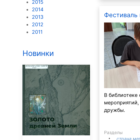
2015
2014
Фестиваль
2013
2012
2011
Новинки
В библиотеке 
мероприятий,
дружбы.
Разделы
страна ме