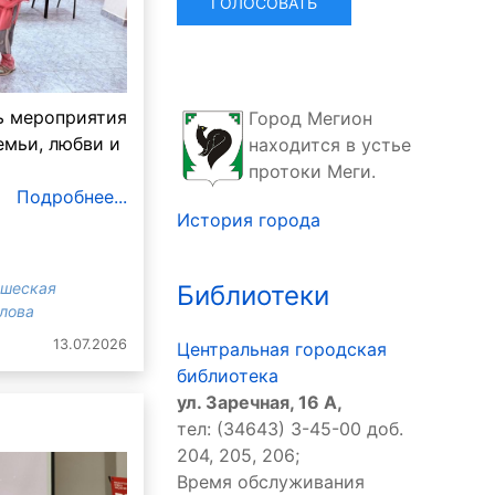
ь мероприятия
Город Мегион
емьи, любви и
находится в устье
протоки Меги.
Подробнее...
История города
ошеская
Библиотеки
злова
13.07.2026
Центральная городская
библиотека
ул. Заречная, 16 А,
тел: (34643) 3-45-00 доб.
204, 205, 206;
Время обслуживания