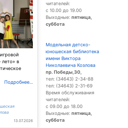
читателей:
с 10.00 до 19.00
Выходные:
пятница,
суббота
Модельная детско-
юношеская библиотека
 игровой
имени Виктора
 лето» в
Николаевича Козлова
атическое
пр. Победы,30,
тел: (34643) 2-34-88
Подробнее...
тел: (34643) 2-31-69
Время обслуживания
читателей:
с 09.00 до 18.00
ошеская
злова
Выходные:
пятница,
суббота
13.07.2026