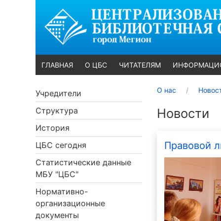
ГЛАВНАЯ
О ЦБС
ЧИТАТЕЛЯМ
ИНФОРМАЦИ
О нас
Новос
Учредители
Структура
Новости
История
Правовой л
ЦБС сегодня
Статистические данные
МБУ "ЦБС"
Нормативно-
организационные
документы