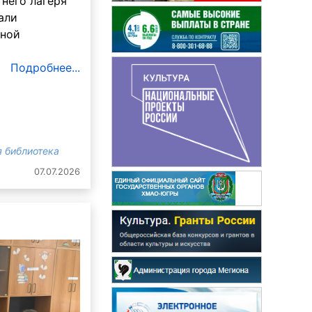
него лагеря
али
вной
Подробнее...
 библиотека
07.07.2026