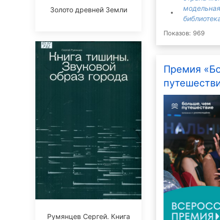
модельная
Золото древней Земли
библиотека
Показов: 969
Премия «Б
путешестви
Румянцев Сергей. Книга