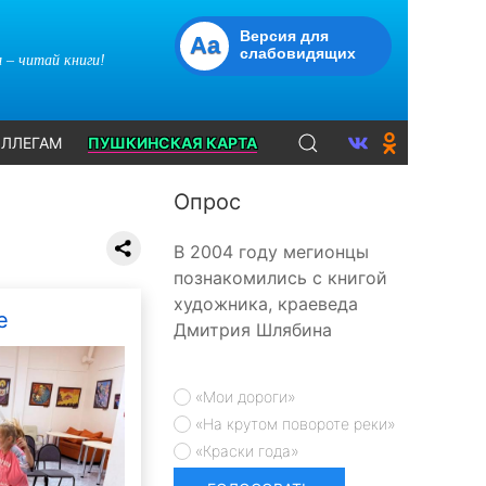
Версия для
Aa
слабовидящих
 – читай книги!
ЛЛЕГАМ
ПУШКИНСКАЯ КАРТА
Опрос
В 2004 году мегионцы
познакомились с книгой
художника, краеведа
е
Дмитрия Шлябина
«Мои дороги»
«На крутом повороте реки»
«Краски года»