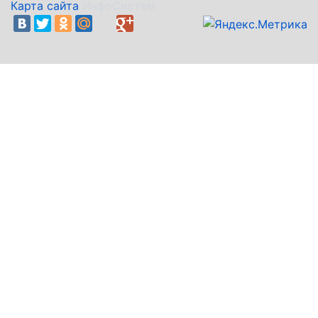
Карта сайта
ИнфоСистем