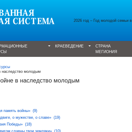
2026 год – Год молодой семьи 
РМАЦИОННЫЕ
КРАЕВЕДЕНИЕ
СТРАНА
РСЫ
МЕГИОНИЯ
сурсы
 в наследство молодым
войне в наследство молодым
я память войны» (9)
одвиге, о мужестве, о славе» (19)
эзия Победы» (18)
вигом славны твои земляки» (10)