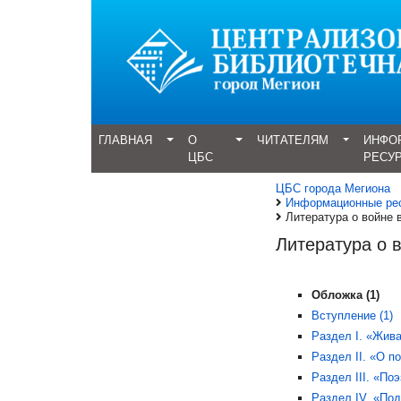
ГЛАВНАЯ
О
ЧИТАТЕЛЯМ
ИНФО
ЦБС
РЕСУ
ЦБС города Мегиона
Информационные ре
Литература о войне
Литература о 
Обложка (1)
Вступление (1)
Раздел I. «Жива
Раздел II. «О п
Раздел III. «По
Раздел IV. «Под