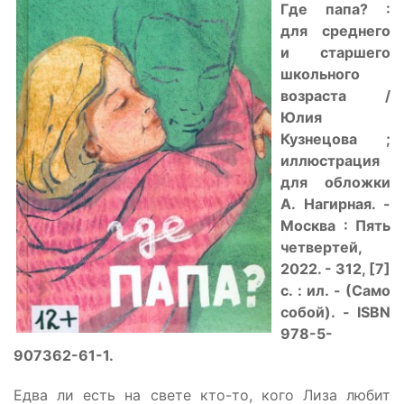
Где папа? :
для среднего
и старшего
школьного
возраста /
Юлия
Кузнецова ;
иллюстрация
для обложки
А. Нагирная. -
Москва : Пять
четвертей,
2022. - 312, [7]
с. : ил. - (Само
собой). - ISBN
978-5-
907362-61-1.
Едва ли есть на свете кто-то, кого Лиза любит