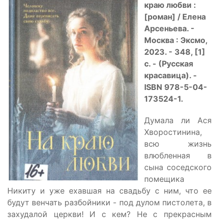
краю любви :
[роман] / Елена
Арсеньева. -
Москва : Эксмо,
2023. - 348, [1]
с. - (Русская
красавица). -
ISBN 978-5-04-
173524-1.
Думала ли Ася
Хворостинина,
всю жизнь
влюбленная в
сына соседского
помещика
Никиту и уже ехавшая на свадьбу с ним, что ее
будут венчать разбойники - под дулом пистолета, в
захудалой церкви! И с кем? Не с прекрасным