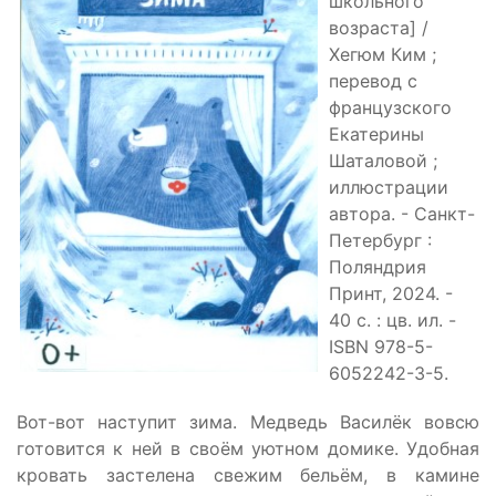
школьного
возраста] /
Хегюм Ким ;
перевод с
французского
Екатерины
Шаталовой ;
иллюстрации
автора. - Санкт-
Петербург :
Поляндрия
Принт, 2024. -
40 с. : цв. ил. -
ISBN 978-5-
6052242-3-5.
Вот-вот наступит зима. Медведь Василёк вовсю
готовится к ней в своём уютном домике. Удобная
кровать застелена свежим бельём, в камине