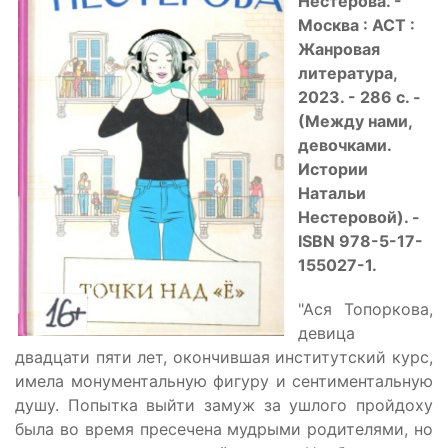
Нестерова. -
Москва : АСТ :
Жанровая
литература,
2023. - 286 с. -
(Между нами,
девочками.
Истории
Натальи
Нестеровой). -
ISBN 978-5-17-
155027-1.
"Ася Топоркова,
девица
двадцати пяти лет, окончившая институтский курс,
имела монументальную фигуру и сентиментальную
душу. Попытка выйти замуж за ушлого пройдоху
была во время пресечена мудрыми родителями, но