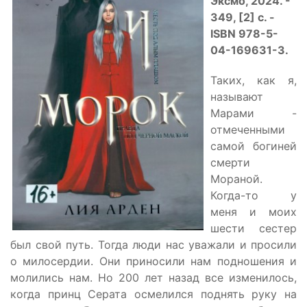
Эксмо, 2024. -
349, [2] с. -
ISBN 978-5-
04-169631-3.
Таких, как я,
называют
Марами -
отмеченными
самой богиней
смерти
Мораной.
Когда-то у
меня и моих
шести сестер
был свой путь. Тогда люди нас уважали и просили
о милосердии. Они приносили нам подношения и
молились нам. Но 200 лет назад все изменилось,
когда принц Серата осмелился поднять руку на