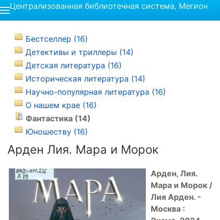
Централизованная библиотечная система, Мегион
Бестселлер (16)
Детективы и триллеры (14)
Детская литература (16)
Историческая литература (14)
Научно-популярная литература (16)
О нашем крае (16)
Фантастика (14)
Юношеству (16)
Арден Лия. Мара и Морок
Арден, Лия.
Мара и Морок /
Лия Арден. -
Москва :