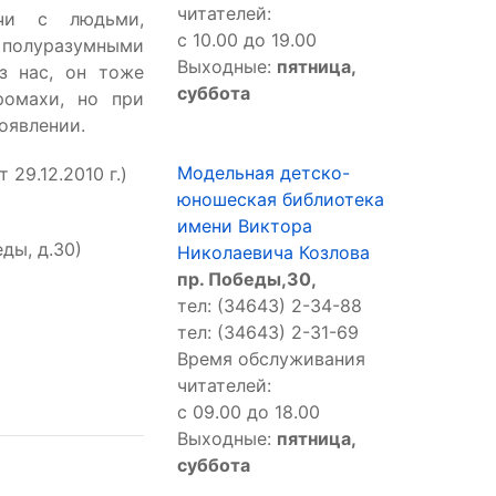
читателей:
ечи с людьми,
с 10.00 до 19.00
олуразумными
Выходные:
пятница,
з нас, он тоже
суббота
ромахи, но при
оявлении.
Модельная детско-
29.12.2010 г.)
юношеская библиотека
имени Виктора
ды, д.30)
Николаевича Козлова
пр. Победы,30,
тел: (34643) 2-34-88
тел: (34643) 2-31-69
Время обслуживания
читателей:
с 09.00 до 18.00
Выходные:
пятница,
суббота