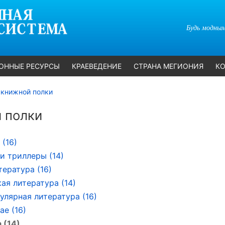
Будь модным
ОННЫЕ РЕСУРСЫ
КРАЕВЕДЕНИЕ
СТРАНА МЕГИОНИЯ
КО
 книжной полки
 полки
 (16)
и триллеры (14)
тература (16)
ая литература (14)
улярная литература (16)
ае (16)
 (14)