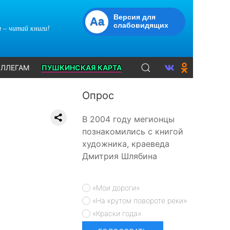
Версия для
Aa
слабовидящих
 – читай книги!
ЛЛЕГАМ
ПУШКИНСКАЯ КАРТА
Опрос
В 2004 году мегионцы
познакомились с книгой
художника, краеведа
Дмитрия Шлябина
«Мои дороги»
«На крутом повороте реки»
«Краски года»