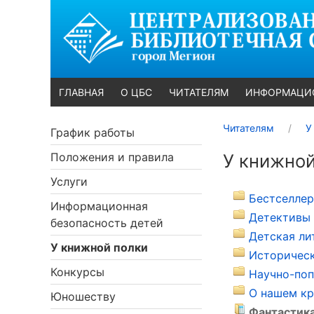
ГЛАВНАЯ
О ЦБС
ЧИТАТЕЛЯМ
ИНФОРМАЦИ
Читателям
У
График работы
Положения и правила
У книжной
Услуги
Бестселлер
Информационная
Детективы 
безопасность детей
Детская ли
У книжной полки
Историческ
Конкурсы
Научно-поп
О нашем кр
Юношеству
Фантастика