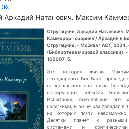
(16)
й Аркадий Натанович. Максим Камме
Стругацкий, Аркадий Натанович. 
Каммерер : сборник / Аркадий и Б
Стругацкие. - Москва : АСТ, 2024. - 
(Библиотека мировой классики). -
160007-5.
Это история жизни Максим
легендарного Биг-Бага, прошедш
от юношеских восторгов Свобод
шокирующих событий Большог
Испытания, выковавшие его х
нелегкими, и он не раз попадал в 
из которых почти невозможно
Десятки планет с разными
системами и критическими