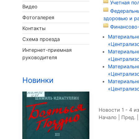
Учетная по
Видео
Федеральны
Фотогалерея
здоровью и р
Финансово-
Контакты
Материальн
Схема проезда
«Централизо
Интернет-приемная
Материальн
руководителя
«Централизо
Материальн
«Централизо
Новинки
Материальн
«Централизо
Новости 1 - 4 из
Начало | Пред. 