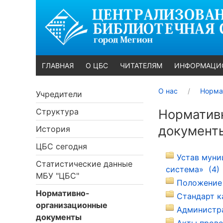
ГЛАВНАЯ
О ЦБС
ЧИТАТЕЛЯМ
ИНФОРМАЦИ
О нас
Норма
Учредители
Структура
Норматив
документ
История
ЦБС сегодня
Устав муни
Статистические данные
система» (4)
МБУ "ЦБС"
Положение 
Нормативно-
Стандарт к
организационные
Администра
документы