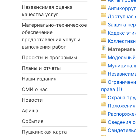
Акты прове
Независимая оценка
Антикорруп
качества услуг
Доступная 
Защита пер
Материально-техническое
обеспечение
Кодекс эти
предоставления услуг и
Коллективн
выполнения работ
Материальн
Проекты и программы
Модельный 
Муниципаль
Планы и отчеты
Независима
Наши издания
Ограничени
СМИ о нас
права (1)
Охрана тру
Новости
Положения 
Афиша
Распоряжен
События
Сведения о
Свидетельс
Пушкинская карта