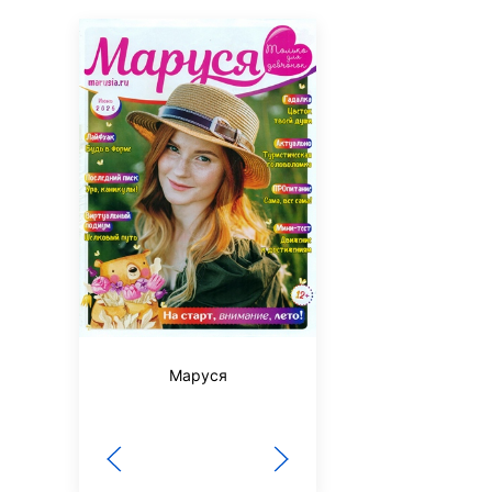
Маруся
Наш Филиппок