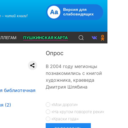
Версия для
Aa
слабовидящих
 – читай книги!
ЛЛЕГАМ
ПУШКИНСКАЯ КАРТА
Опрос
В 2004 году мегионцы
познакомились с книгой
художника, краеведа
Дмитрия Шлябина
я библиотечная
я (2)
«Мои дороги»
«На крутом повороте реки»
«Краски года»