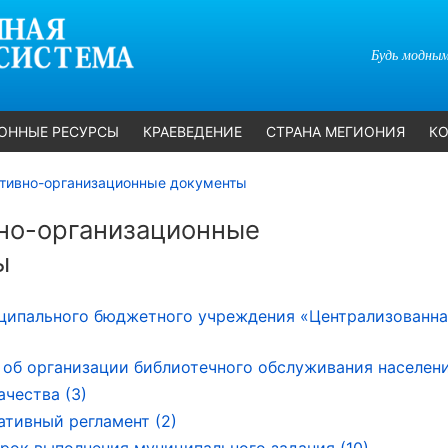
Будь модным
ОННЫЕ РЕСУРСЫ
КРАЕВЕДЕНИЕ
СТРАНА МЕГИОНИЯ
КО
тивно-организационные документы
но-организационные
ы
ципального бюджетного учреждения «Централизованна
об организации библиотечного обслуживания населени
ачества (3)
тивный регламент (2)