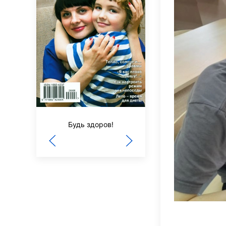
Путеводная звезд
школьное чтени
Будь здоров!