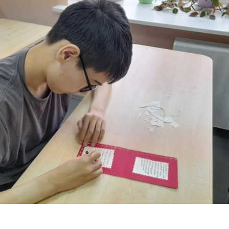
Маруся
Наш Филиппок
а :
е