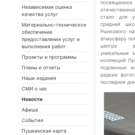
посвященное
Независимая оценка
отечественн
качества услуг
стало для у
средней ш
Материально-техническое
Рынкового н
обеспечение
атмосферу по
предоставления услуг и
центре вн
выполнения работ
уникальные 
Проекты и программы
коллекций Пр
подлинные и
Планы и отчеты
редкие фотог
Наши издания
последние дн
СМИ о нас
Новости
Афиша
События
Пушкинская карта