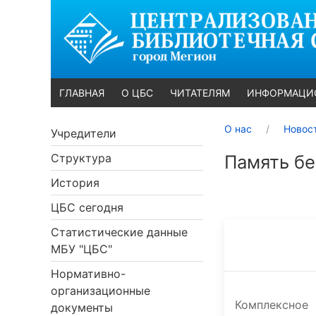
ГЛАВНАЯ
О ЦБС
ЧИТАТЕЛЯМ
ИНФОРМАЦИ
О нас
Новос
Учредители
Структура
Память б
История
ЦБС сегодня
Статистические данные
МБУ "ЦБС"
Нормативно-
организационные
Комплекс
документы