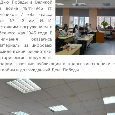
 Дню Победы в Великой
ой войне 1941-1945 гг.
чеников 7 «В» класса
колы № 3 им. И. И.
астоящим погружением в
бедного мая 1945 года. В
имания оказались
материалы из цифровых
езидентской библиотеки:
сторические документы,
рафии, газетные публикации и кадры кинохроники, 
и войны и долгожданный День Победы.