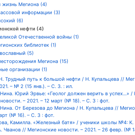
 жизнь Мегиона (4)
ассовой информации (3)
сокий (6)
ионской нефти (4)
еликой Отечественной войны (1)
гионских библиотек (1)
вославный (5)
есторождения Мегиона (15)
ые организации (1)
Н. Трудный путь к большой нефти / Н. Купальцева // Ме
21. – № 2 (15 янв.). – С. 3. : ил.
Нина. Юрий Эрвье: «Геолог должен верить в успех...» / 
овости. – 2021. – 12 март (№ 18). – С. 3 : фот.
 Нина. От Березова до Мегиона / Н. Купальцева // Меги
арт (№ 16). – С. 3 : фот.
ва, Камилла. «Железный батя» / ученики школы №4: К.
А. Чванов // Мегионские новости. – 2021. – 26 февр. (№ 14)