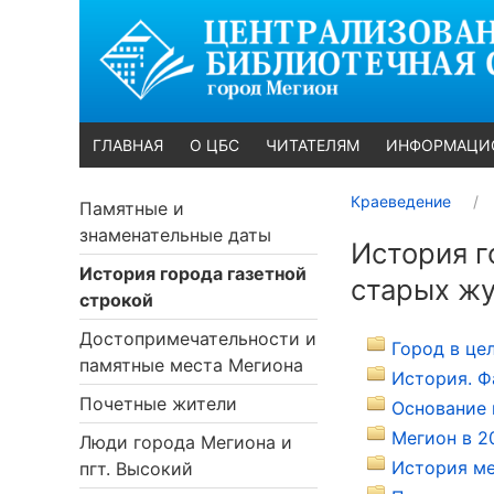
ГЛАВНАЯ
О ЦБС
ЧИТАТЕЛЯМ
ИНФОРМАЦИ
Краеведение
Памятные и
знаменательные даты
История г
История города газетной
старых жу
строкой
Достопримечательности и
Город в це
памятные места Мегиона
История. Ф
Почетные жители
Основание 
Мегион в 20
Люди города Мегиона и
История ме
пгт. Высокий