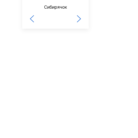
Сибирячок
Знание-сила