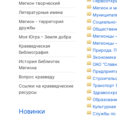
Первооткры
Мегион творческий
Мегион и м
Литературные имена
Муниципаль
Мегион - территория
Социально-
дружбы
Общественн
Мегионцы –
Моя Югра – Земля добра
Мегионцы –
Краеведческая
Природа. П
библиография
Экономика 
История библиотек
ОАО "Славн
Мегиона
Предприяти
Вопрос краеведу
Строительс
Транспорт 
Ссылки на краеведческие
ресурсы
Здравоохра
Образовани
Культурная
Новинки
Службы по 