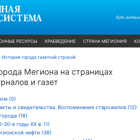
Будь модным
ОННЫЕ РЕСУРСЫ
КРАЕВЕДЕНИЕ
СТРАНА МЕГИОНИЯ
КО
История города газетной строкой
орода Мегиона на страницах
рналов и газет
лом (5)
акты и свидетельства. Воспоминания старожилов (12)
города (18)
-30-е годы ХХ в. (1)
гионской нефти (38)