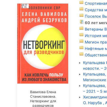
Спортивная
Средства м
Поселок Вы
60 лет мег
Ветераны В
История ме
Мегион пра
Нефтяные м
Общественн
Купальцева 
новости. – 20
Купальцева, 
Мегионские н
Купальцева,
– 2021. – 5 м
Вавилова Елена
Станиславовна.
Хисамитдино
Нетворкинг для
О. Наруба , 
разведчиков