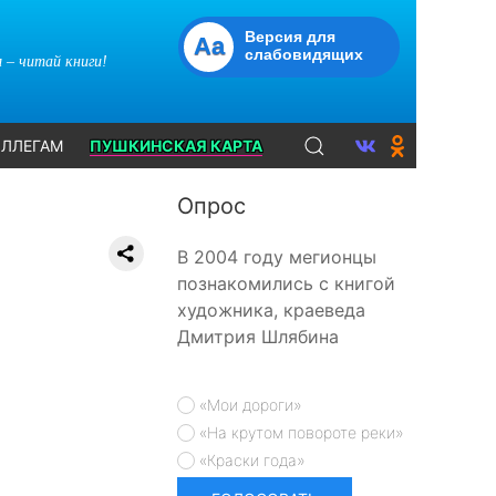
Версия для
Aa
слабовидящих
 – читай книги!
ЛЛЕГАМ
ПУШКИНСКАЯ КАРТА
Опрос
В 2004 году мегионцы
познакомились с книгой
художника, краеведа
Дмитрия Шлябина
«Мои дороги»
«На крутом повороте реки»
«Краски года»