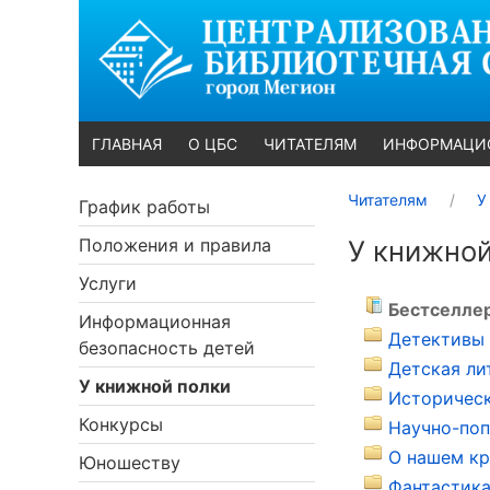
ГЛАВНАЯ
О ЦБС
ЧИТАТЕЛЯМ
ИНФОРМАЦИ
Читателям
У
График работы
Положения и правила
У книжной
Услуги
Бестселлер
Информационная
Детективы 
безопасность детей
Детская ли
У книжной полки
Историческ
Конкурсы
Научно-поп
О нашем кр
Юношеству
Фантастика