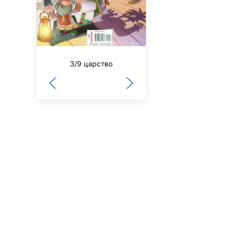
Чудеса и приключ
3/9 царство
детям