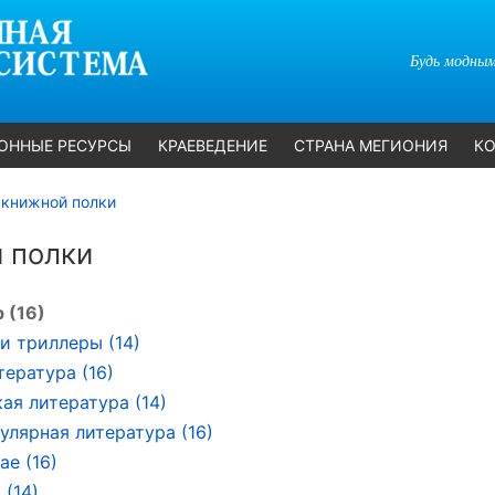
Будь модным
ОННЫЕ РЕСУРСЫ
КРАЕВЕДЕНИЕ
СТРАНА МЕГИОНИЯ
КО
 книжной полки
 полки
 (16)
и триллеры (14)
тература (16)
ая литература (14)
улярная литература (16)
ае (16)
 (14)