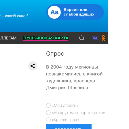
Версия для
Aa
слабовидящих
 – читай книги!
ЛЛЕГАМ
ПУШКИНСКАЯ КАРТА
Опрос
В 2004 году мегионцы
познакомились с книгой
художника, краеведа
Дмитрия Шлябина
«Мои дороги»
«На крутом повороте реки»
«Краски года»