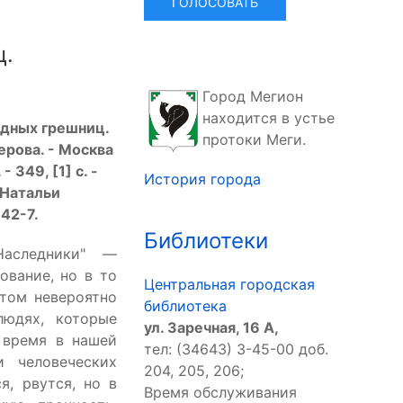
ц.
Город Мегион
находится в устье
едных грешниц.
протоки Меги.
ерова. - Москва
 349, [1] с. -
История города
 Натальи
42-7.
Библиотеки
Наследники" —
ование, но в то
Центральная городская
том невероятно
библиотека
юдях, которые
ул. Заречная, 16 А,
 время в нашей
тел: (34643) 3-45-00 доб.
и человеческих
204, 205, 206;
я, рвутся, но в
Время обслуживания