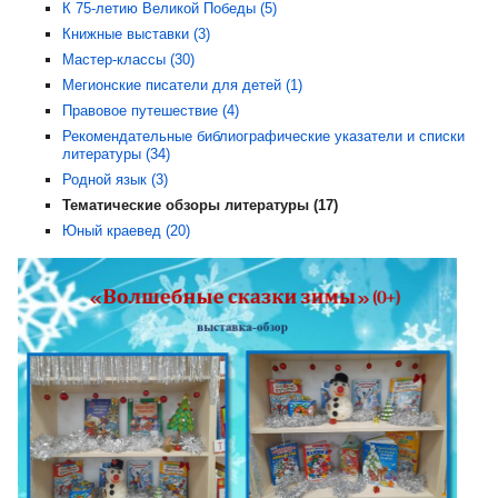
К 75-летию Великой Победы (5)
Книжные выставки (3)
Мастер-классы (30)
Мегионские писатели для детей (1)
Правовое путешествие (4)
Рекомендательные библиографические указатели и списки
литературы (34)
Родной язык (3)
Тематические обзоры литературы (17)
Юный краевед (20)