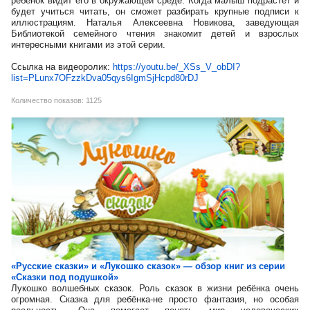
ребёнок видит его в окружающей среде. Когда малыш подрастёт и
будет учиться читать, он сможет разбирать крупные подписи к
иллюстрациям. Наталья Алексеевна Новикова, заведующая
Библиотекой семейного чтения знакомит детей и взрослых
интересными книгами из этой серии.
Ссылка на видеоролик:
https://youtu.be/_XSs_V_obDI?
list=PLunx7OFzzkDva05qys6IgmSjHcpd80rDJ
Количество показов: 1125
«Русские сказки» и «Лукошко сказок» — обзор книг из серии
«Сказки под подушкой»
Лукошко волшебных сказок. Роль сказок в жизни ребёнка очень
огромная. Сказка для ребёнка-не просто фантазия, но особая