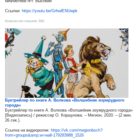
библиотеки пгт. Высокий
Ссылки:
https://youtu.be/GrhwlENUwpk
Количество показов: 860
Буктрейлер по книге А. Волкова «Волшебник изумрудного
города»
Буктрейлер по книге А. Волкова «Волшебник изумрудного города»
[Видеозапись] / режиссер О. Коршунова. – Мегион, 2020. – (2 мин.
26 сек.).
Ссылка на видеоролик:
https://vk.com/megionbsch?
from=groups&amp;w=wall-179283988_1526