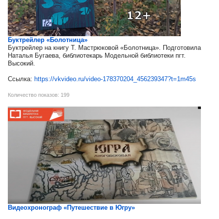
Буктрейлер «Болотница»
Буктрейлер на книгу Т. Мастрюковой «Болотница». Подготовила
Наталья Бугаева, библиотекарь Модельной библиотеки пгт.
Высокий.
Ссылка:
https://vkvideo.ru/video-178370204_456239347?t=1m45s
Количество показов: 199
Видеохронограф «Путешествие в Югру»