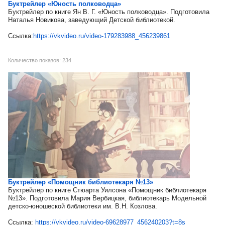
Буктрейлер «Юность полководца»
Буктрейлер по книге Ян В. Г. «Юность полководца». Подготовила
Наталья Новикова, заведующий Детской библиотекой.
Ссылка:
https://vkvideo.ru/video-179283988_456239861
Количество показов: 234
Буктрейлер «Помощник библиотекаря №13»
Буктрейлер по книге Стюарта Уилсона «Помощник библиотекаря
№13». Подготовила Мария Вербицкая, библиотекарь Модельной
детско-юношеской библиотеки им. В.Н. Козлова.
Ссылка:
https://vkvideo.ru/video-69628977_456240203?t=8s