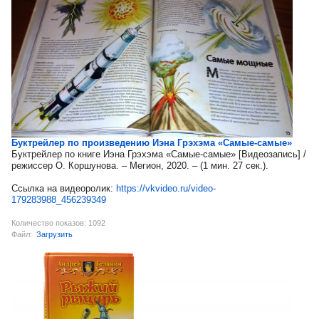
Буктрейлер по произведению Иэна Грэхэма «Самые-самые»
Буктрейлер по книге Иэна Грэхэма «Самые-самые» [Видеозапись] /
режиссер О. Коршунова. – Мегион, 2020. – (1 мин. 27 сек.).
Ссылка на видеоролик:
https://vkvideo.ru/video-
179283988_456239349
Количество показов: 1092
Файл:
Загрузить