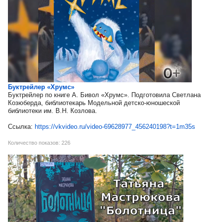
Буктрейлер «Хрумс»
Буктрейлер по книге А. Бивол «Хрумс». Подготовила Светлана
Козюберда, библиотекарь Модельной детско-юношеской
библиотеки им. В.Н. Козлова.
Ссылка:
https://vkvideo.ru/video-69628977_456240198?t=1m35s
Количество показов: 226