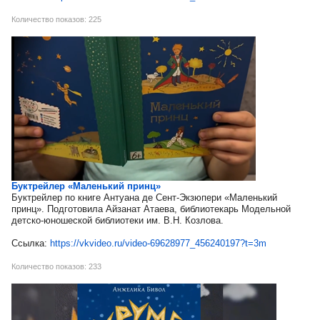
Количество показов: 225
Буктрейлер «Маленький принц»
Буктрейлер по книге Антуана де Сент-Экзюпери «Маленький
принц». Подготовила Айзанат Атаева, библиотекарь Модельной
детско-юношеской библиотеки им. В.Н. Козлова.
Ссылка:
https://vkvideo.ru/video-69628977_456240197?t=3m
Количество показов: 233