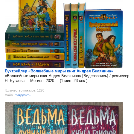
Буктрейлер «Волшебные миры книг Андрея Белянина»
«Волшебные миры книг Андея Белянина» [Видеозапись] / режиссер
Н. Бугаева. – Мегион, 2020. – (1 мин. 23 сек.).
Количество показов: 1270
Файл:
Загрузить