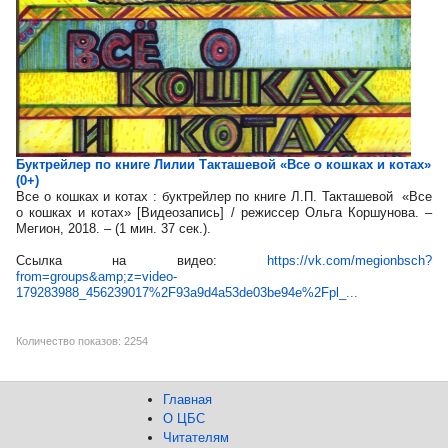
Буктрейлер по книге Лилии Такташевой «Все о кошках и котах»
(0+)
Все о кошках и котах : буктрейлер по книге Л.П. Такташевой «Все
о кошках и котах» [Видеозапись] / режиссер Ольга Коршунова. –
Мегион, 2018. – (1 мин. 37 сек.).
Ссылка на видео:
https://vk.com/megionbsch?
from=groups&amp;z=video-
179283988_456239017%2F93a9d4a53de03be94e%2Fpl_...
Количество показов: 2254
Главная
О ЦБС
Читателям