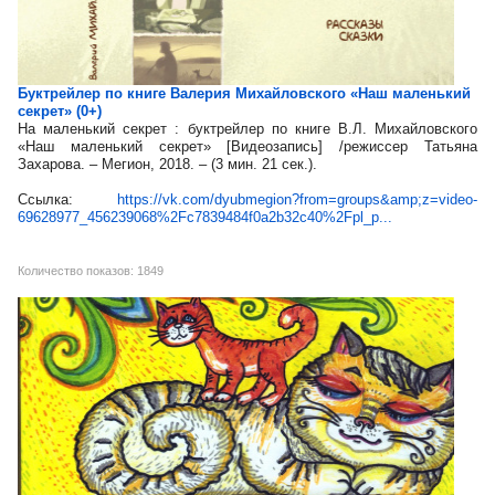
Буктрейлер по книге Валерия Михайловского «Наш маленький
секрет» (0+)
На маленький секрет : буктрейлер по книге В.Л. Михайловского
«Наш маленький секрет» [Видеозапись] /режиссер Татьяна
Захарова. – Мегион, 2018. – (3 мин. 21 сек.).
Ссылка:
https://vk.com/dyubmegion?from=groups&amp;z=video-
69628977_456239068%2Fc7839484f0a2b32c40%2Fpl_p...
Количество показов: 1849