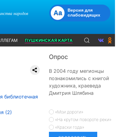
Версия для
Aa
динства народов
слабовидящих
ЛЛЕГАМ
ПУШКИНСКАЯ КАРТА
Опрос
В 2004 году мегионцы
познакомились с книгой
художника, краеведа
Дмитрия Шлябина
я библиотечная
я (2)
«Мои дороги»
«На крутом повороте реки»
«Краски года»