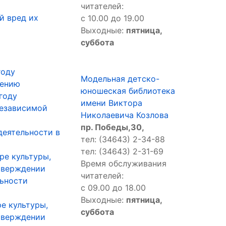
читателей:
й вред их
с 10.00 до 19.00
Выходные:
пятница,
суббота
году
Модельная детско-
щению
юношеская библиотека
году
имени Виктора
независимой
Николаевича Козлова
пр. Победы,30,
деятельности в
тел: (34643) 2-34-88
тел: (34643) 2-31-69
ре культуры,
Время обслуживания
утверждении
читателей:
льности
с 09.00 до 18.00
Выходные:
пятница,
е культуры,
суббота
утверждении