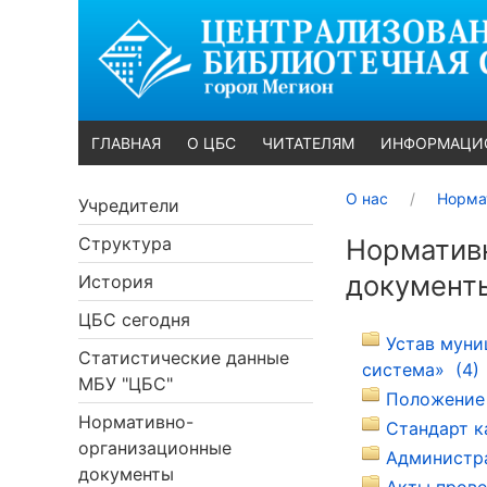
ГЛАВНАЯ
О ЦБС
ЧИТАТЕЛЯМ
ИНФОРМАЦИ
О нас
Норма
Учредители
Структура
Норматив
документ
История
ЦБС сегодня
Устав муни
Статистические данные
система» (4)
МБУ "ЦБС"
Положение 
Нормативно-
Стандарт к
организационные
Администра
документы