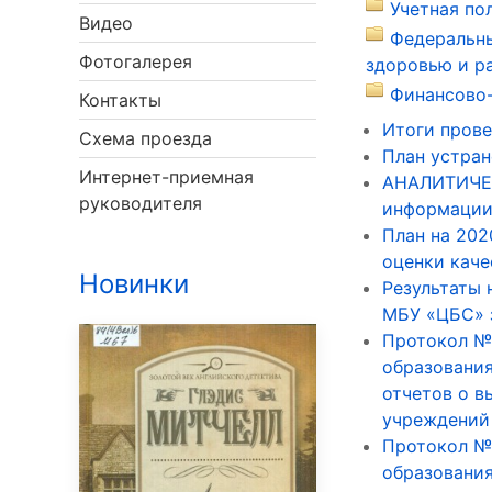
Учетная по
Видео
Федеральны
Фотогалерея
здоровью и р
Финансово-
Контакты
Итоги прове
Схема проезда
План устран
Интернет-приемная
АНАЛИТИЧЕС
руководителя
информации 
План на 202
оценки каче
Новинки
Результаты 
МБУ «ЦБС» з
Протокол №2
образования
отчетов о в
учреждений 
Протокол №2
образования