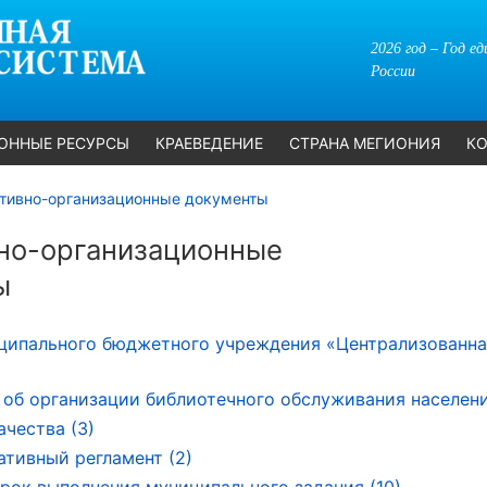
2026 год – Год е
России
ОННЫЕ РЕСУРСЫ
КРАЕВЕДЕНИЕ
СТРАНА МЕГИОНИЯ
КО
тивно-организационные документы
но-организационные
ы
ципального бюджетного учреждения «Централизованна
об организации библиотечного обслуживания населени
ачества (3)
тивный регламент (2)