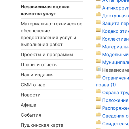
Акты прове
Независимая оценка
Антикорруп
качества услуг
Доступная 
Защита пер
Материально-техническое
обеспечение
Кодекс эти
предоставления услуг и
Коллективн
выполнения работ
Материальн
Проекты и программы
Модельный 
Муниципаль
Планы и отчеты
Независима
Наши издания
Ограничени
СМИ о нас
права (1)
Охрана тру
Новости
Положения 
Афиша
Распоряжен
События
Сведения о
Свидетельс
Пушкинская карта