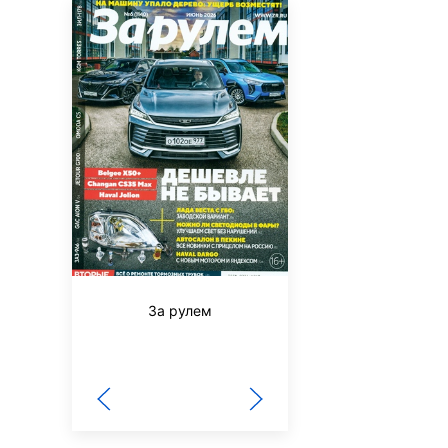
За рулем
3/9 царство