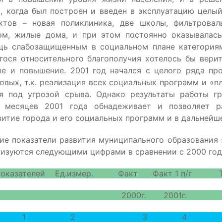
, когда был построен и введен в эксплуатацию целы
ктов – новая поликлиника, две школы, фильтровал
ом, жилые дома, и при этом постоянно оказывалась
щь слабозащищенным в социальном плане категориям
ося относительного благополучия хотелось бы вери
е и повышение. 2001 год начался с целого ряда пр
овых, т.к. реализация всех социальных программ и «п
ся под угрозой срыва. Однако результаты работы г
 месяцев 2001 года обнадеживает и позволяет р
витие города и его социальных программ и в дальнейш
е показатели развития муниципального образования з
еризуются следующими цифрами в сравнении с 2000 год
е показателей Ед.измер. Факт Факт 1 п/г Т
г. 2001г. роста
1 2 3 4