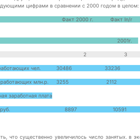
дующими цифрами в сравнении с 2000 годом в целом:
ели Факт 2000 г. Факт In/r
001г.
 2 3 
ность работающих чел. 30486 332
 труда работающих млн.р. 3255 21
ная заработная плата
тающего руб. 8897 10591
ть, что существенно увеличилось число занятых. в э