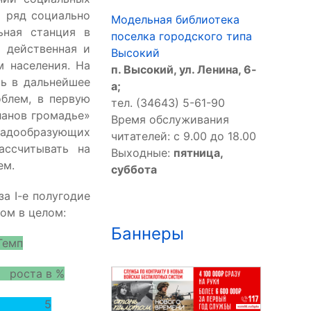
й ряд социально
Модельная библиотека
ьная станция в
поселка городского типа
 действенная и
Высокий
 населения. На
п. Высокий, ул. Ленина, 6-
ть в дальнейшее
а;
облем, в первую
тел. (34643) 5-61-90
ланов громадье»
Время обслуживания
радообразующих
читателей: с 9.00 до 18.00
ассчитывать на
Выходные:
пятница,
ем.
суббота
а I-e полугодие
ом в целом:
Баннеры
емп
 в %
 5