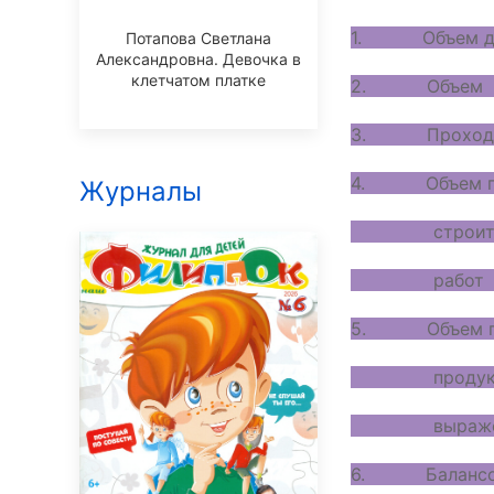
1. Объем
Потапова Светлана
Александровна. Девочка в
клетчатом платке
2. Объем
3. Прохо
4. О
Журналы
строител
р
5. Об
продукции
вы
6. Ба