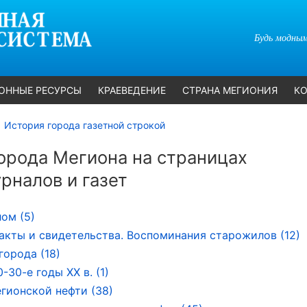
Будь модным
ОННЫЕ РЕСУРСЫ
КРАЕВЕДЕНИЕ
СТРАНА МЕГИОНИЯ
КО
История города газетной строкой
орода Мегиона на страницах
рналов и газет
лом (5)
акты и свидетельства. Воспоминания старожилов (12)
города (18)
-30-е годы ХХ в. (1)
гионской нефти (38)