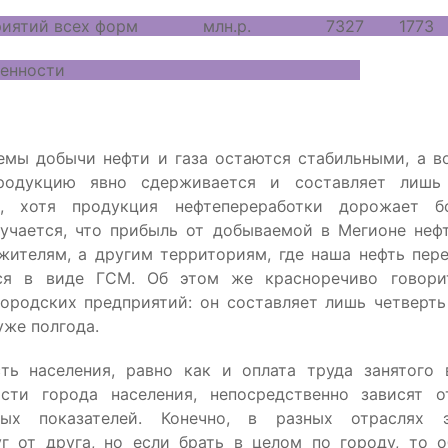
тий всех форм млн.р. 7327 177
ственности
Знание-сила
Будь здоров!
емы добычи нефти и газа остаются стабильными, а в
родукцию явно сдерживается и составляет лишь
а, хотя продукция нефтепереработки дорожает б
учается, что прибыль от добываемой в Мегионе неф
жителям, а другим территориям, где наша нефть пер
ся в виде ГСМ. Об этом же красноречиво говори
ородских предприятий: он составляет лишь четверт
уже полгода.
сть населения, равно как и оплата труда занятого 
ости города населения, непосредственно зависят о
ных показателей. Конечно, в разных отраслях 
г от друга, но если брать в целом по городу, то 