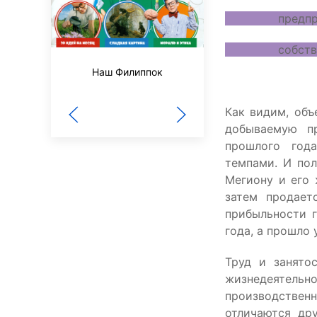
предприя
соб
Мурзилка
Наш Филиппок
Как видим, объ
добываемую п
прошлого год
темпами. И пол
Мегиону и его 
затем продает
прибыльности г
года, а прошло 
Труд и занято
жизнедеятельн
производствен
отличаются дру