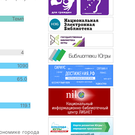
 Темп
4
36 1090
12 65.0
 119.1
кономике города