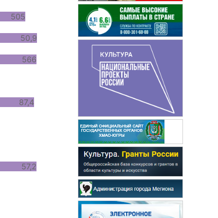
 505
 50,9
5 566
 87,4
1 57,2