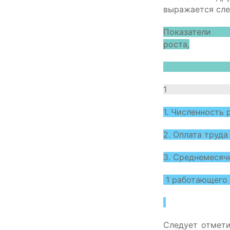
выражается сле
Показат
роста,
2
1
1. Числен
2. Оплата
З. Среднемесяч
1 рабо
Следует отмети