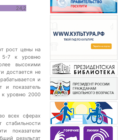
3 24,2
Сабрина
от рост цены на
 5-7 к уровню
олее высокими
ти достается не
ерабатывается и
т и показатель
ь к уровню 2000
во всех сферах
т стабильности
эти показатели
общий результат