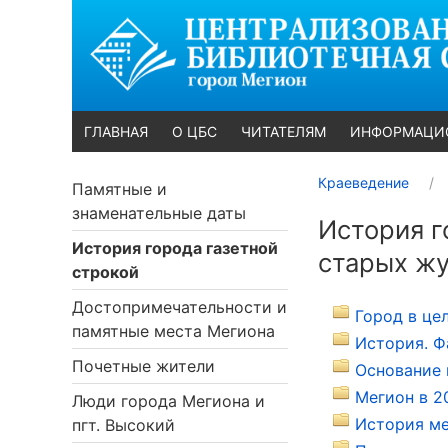
ГЛАВНАЯ
О ЦБС
ЧИТАТЕЛЯМ
ИНФОРМАЦИ
Краеведение
Памятные и
знаменательные даты
История г
История города газетной
старых жу
строкой
Достопримечательности и
Город в це
памятные места Мегиона
История. Ф
Почетные жители
Основание 
Мегион в 20
Люди города Мегиона и
История ме
пгт. Высокий