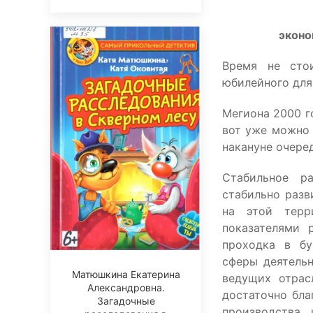
эконо
Время не сто
юбилейного для
Мегиона 2000 г
вот уже можно 
накануне очере
Стабильное р
стабильно раз
на этой терр
показателями 
проходка в бу
сферы деятельн
Матюшкина Екатерина
ведущих отрас
Александровна.
достаточно бла
Загадочные
производства,