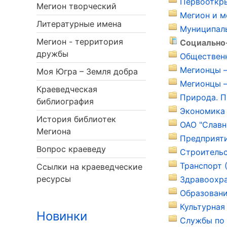
Первооткры
Мегион творческий
Мегион и м
Литературные имена
Муниципаль
Мегион - территория
Социально-
дружбы
Общественн
Мегионцы –
Моя Югра – Земля добра
Мегионцы –
Краеведческая
Природа. П
библиография
Экономика 
История библиотек
ОАО "Славн
Мегиона
Предприяти
Вопрос краеведу
Строительс
Транспорт 
Ссылки на краеведческие
ресурсы
Здравоохра
Образовани
Культурная
Новинки
Службы по 