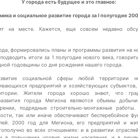
У города есть будущее и это главное:
мика и социальное развитие города за I полугодие 200
ит на месте. Кажется, еще совсем недавно обсу
ода, формировались планы и программы развития на но
подводить итоги за 1 полугодие нового века, говорит
дной годовщины со дня рождения нашего города.
азвитие социальной сферы любой территории н
вивающихся предприятий и хозяйствующих субъектов,
итории. Жители города хорошо знают, что гра
развития города Мегиона являются объемы добычи
рении, подрядные строительно-монтажные работы.
ости, так или иначе обеспечивают бесперебойное ф
лей. 2000 год для Мегиона, его предприятий и жи
гополучно во всех отношениях: и в развитии отрасле
 и в повышении уровня жизни населения, и в реше