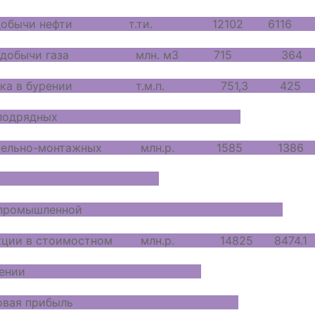
 добычи нефти т.ти. 12102 6116
 добычи газа млн. м3 715 364
дка в бурении т.м.п. 751,3 42
бъем подрядных
ьно-монтажных млн.р. 1585 1386
абот
ъем промышленной
 в стоимостном млн.р. 14825 8474.
ражении
лансовая прибыль