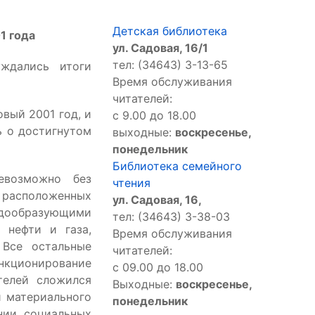
Детская библиотека
1 года
ул. Садовая, 16/1
тел: (34643) 3-13-65
ждались итоги
Время обслуживания
читателей:
вый 2001 год, и
с 9.00 до 18.00
ь о достигнутом
выходные:
воскресенье,
понедельник
Библиотека семейного
евозможно без
чтения
 расположенных
ул. Садовая, 16,
дообразующими
тел: (34643) 3-38-03
 нефти и газа,
Время обслуживания
 Все остальные
читателей:
ункционирование
с 09.00 до 18.00
телей сложился
Выходные:
воскресенье,
й материального
понедельник
нии социальных