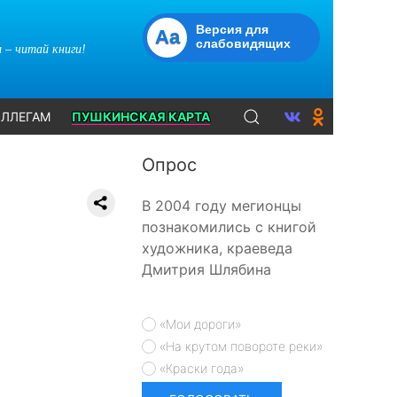
Версия для
Aa
слабовидящих
 – читай книги!
ЛЛЕГАМ
ПУШКИНСКАЯ КАРТА
Опрос
В 2004 году мегионцы
познакомились с книгой
художника, краеведа
Дмитрия Шлябина
«Мои дороги»
«На крутом повороте реки»
«Краски года»