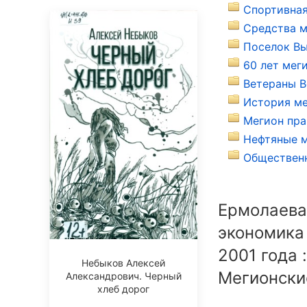
Спортивная
Средства м
Поселок Вы
60 лет мег
Ветераны В
История ме
Мегион пра
Нефтяные м
Общественн
Ермолаева,
экономика 
2001 года 
Небыков Алексей
Мегионские
Александрович. Черный
хлеб дорог