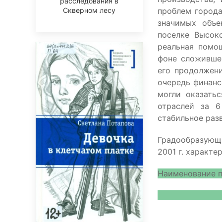
расследования в
Скверном лесу
проблем города
значимых объе
поселке Высок
реальная помо
фоне сложившег
его продолжени
очередь финанс
могли оказать
отраслей за 6
стабильное раз
Градообразующи
2001 г. характ
Наименовани
2000