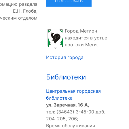
ормацию раздела
Е.Н. Глоба,
ческим отделом
Город Мегион
находится в устье
протоки Меги.
История города
Библиотеки
Центральная городская
библиотека
ул. Заречная, 16 А,
тел: (34643) 3-45-00 доб.
204, 205, 206;
Время обслуживания