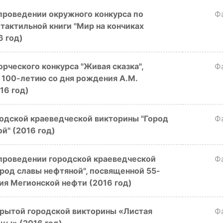
проведении окружного конкурса по
Ф
тактильной книги "Мир на кончиках
6 год)
ческого конкурса "Живая сказка",
Ф
 100-летию со дня рождения А.М.
16 год)
дской краеведческой викторины "Город
Ф
й" (2016 год)
проведении городской краеведческой
Ф
род славы нефтяной", посвященной 55-
ия Мегионской нефти (2016 год)
ытой городской викторины «Листая
Ф