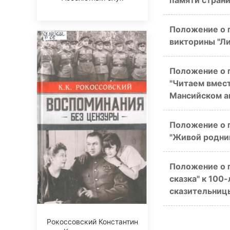
памяти страни
Положение о 
викторины "Ли
Положение о 
"Читаем вмест
Мансийском ав
Положение о 
"Живой родник
Положение о 
сказка" к 100
сказительницы
Рокоссовский Константин