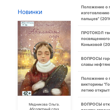
Положение о 
Новинки
изготовлению 
пальцев" (201
ПРОТОКОЛ твор
посвященного
Коньковой (20
ВОПРОСЫ горо
славы нефтяно
Положение о 
викторины "Го
летию открыт
ВОПРОСЫ откр
Медникова Ольга.
Абсолютный слух