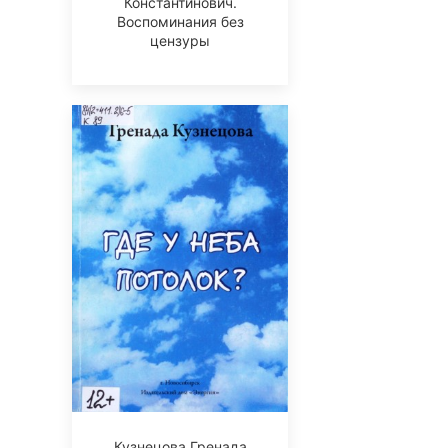
Константинович.
Воспоминания без
цензуры
Кузнецова Гренада