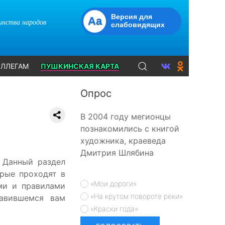
Версия для
Aa
динства народов
слабовидящих
ЛЛЕГАМ
ПУШКИНСКАЯ КАРТА
Опрос
В 2004 году мегионцы
познакомились с книгой
художника, краеведа
Дмитрия Шлябина
 Данный раздел
рые проходят в
«Мои дороги»
ми и правилами
«На крутом повороте реки»
равившемся вам
«Краски года»