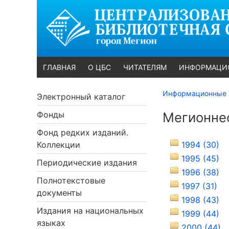
ГЛАВНАЯ
О ЦБС
ЧИТАТЕЛЯМ
ИНФОРМАЦИ
Информационные 
Электронный каталог
Фонды
Мегионнеф
Фонд редких изданий.
Коллекции
1994 (30)
1995 (45)
Периодические издания
1996 (38)
Полнотекстовые
1997 (31)
документы
1998 (43)
Издания на национальных
1999 (44)
языках
2000 (44)