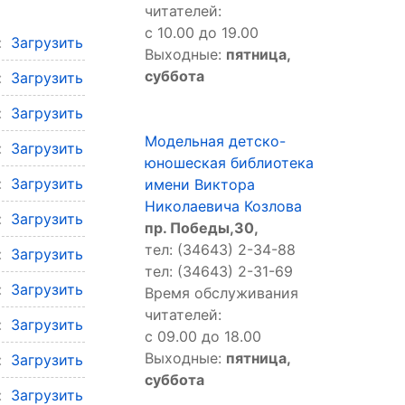
читателей:
с 10.00 до 19.00
л:
Загрузить
Выходные:
пятница,
суббота
л:
Загрузить
л:
Загрузить
Модельная детско-
л:
Загрузить
юношеская библиотека
л:
Загрузить
имени Виктора
Николаевича Козлова
л:
Загрузить
пр. Победы,30,
тел: (34643) 2-34-88
л:
Загрузить
тел: (34643) 2-31-69
л:
Загрузить
Время обслуживания
читателей:
л:
Загрузить
с 09.00 до 18.00
Выходные:
пятница,
л:
Загрузить
суббота
л:
Загрузить