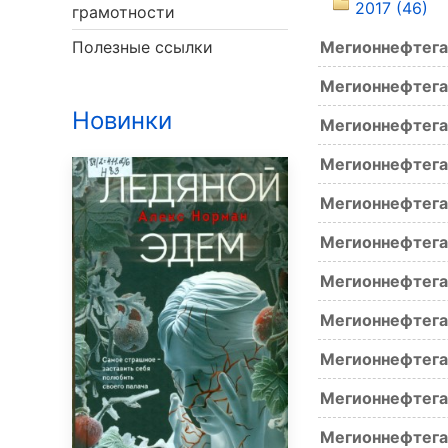
2017 (46)
грамотности
Полезные ссылки
Мегионнефтега
Мегионнефтега
Новинки
Мегионнефтега
Мегионнефтега
Мегионнефтега
Мегионнефтега
Мегионнефтега
Мегионнефтегаз
Мегионнефтега
Мегионнефтега
Мегионнефтега