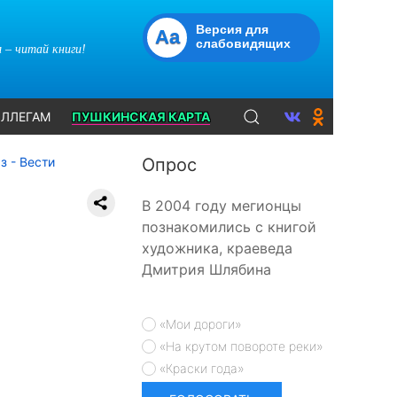
Версия для
Aa
слабовидящих
 – читай книги!
ЛЛЕГАМ
ПУШКИНСКАЯ КАРТА
з - Вести
Опрос
В 2004 году мегионцы
познакомились с книгой
художника, краеведа
Дмитрия Шлябина
«Мои дороги»
«На крутом повороте реки»
«Краски года»