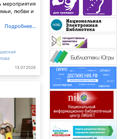
ь мероприятия
емьи, любви и
Наш Филиппок
Подробнее...
ошеская
злова
13.07.2026