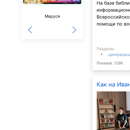
На базе библи
информационн
Маруся
Всероссийско
Сибирячок
помощи по во
Разделы
центральн
Показов: 1296
Как на Иван