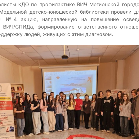
алисты КДО по профилактике ВИЧ Мегионской город
Модельной детско-юношеской библиотеки провели д
ы №4 акцию, направленную на повышение освед
е ВИЧ/СПИДа, формирование ответственного отноше
оддержку людей, живущих с этим диагнозом.