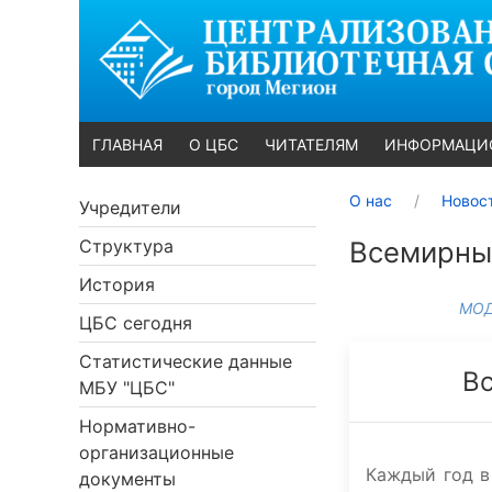
ГЛАВНАЯ
О ЦБС
ЧИТАТЕЛЯМ
ИНФОРМАЦИ
О нас
Новос
Учредители
Структура
Всемирны
История
МОД
ЦБС сегодня
Статистические данные
В
МБУ "ЦБС"
Нормативно-
организационные
Каждый год в
документы