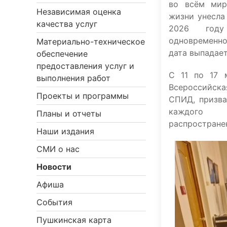
во всём мир
Независимая оценка
жизни унесла
качества услуг
2026 год
одновременн
Материально-техническое
дата выпадает
обеспечение
предоставления услуг и
С 11 по 17 
выполнения работ
Всероссийс
Проекты и программы
СПИД, призва
каждог
Планы и отчеты
распространен
Наши издания
СМИ о нас
Новости
Афиша
События
Пушкинская карта