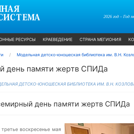
2026 год – Год 
ОННЫЕ РЕСУРСЫ
КРАЕВЕДЕНИЕ
СТРАНА МЕГИОНИЯ
КО
ти
Модельная детско-юношеская библиотека им. В.Н. Козл
й день памяти жертв СПИДа
ЕЛЬНАЯ ДЕТСКО-ЮНОШЕСКАЯ БИБЛИОТЕКА ИМ. В.Н. КОЗЛОВ
семирный день памяти жертв СПИДа
 третье воскресенье мая