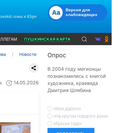
Версия для
Aa
слабовидящих
молодой семьи в Югре
ЛЛЕГАМ
ПУШКИНСКАЯ КАРТА
ова
Новости
Опрос
В 2004 году мегионцы
познакомились с книгой
14.05.2026
художника, краеведа
А
Дмитрия Шлябина
«Мои дороги»
«На крутом повороте реки»
«Краски года»