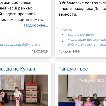
отеки состоялся
В библиотеке состоялис
ый час в рамках
в честь праздника Дня с
Вокруг света
й недели правовой
верности.
3/9 царство
просам защиты семьи.
Подробнее...
Разделы
страна мегиония
модельная детско-юн
ая городская библиотека
библиотека им. в.н. ко
13.07.2026
Показов: 1489
а, да на Купала
Танцуют все