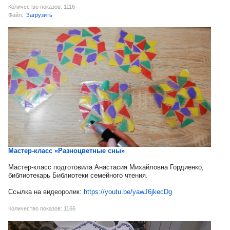
Количество показов: 1116
Файл:
Загрузить
Мастер-класс «Разноцветные сны»
Мастер-класс подготовила Анастасия Михайловна Гордиенко,
библиотекарь Библиотеки семейного чтения.
Ссылка на видеоролик:
https://youtu.be/yawJ6jkecDg
Количество показов: 1166